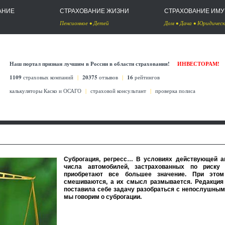
АНИЕ
СТРАХОВАНИЕ ЖИЗНИ
СТРАХОВАНИЕ ИМ
Пенсионное
•
Детей
Дом
•
Дача
•
Юридическ
Наш портал признан лучшим в России в области страхования!
ИНВЕСТОРАМ!
1109
страховых компаний
|
20375
отзывов
|
16
рейтингов
калькуляторы Каско
и
ОСАГО
|
страховой консультант
|
проверка полиса
Суброгация, регресс… В условиях действующей а
числа автомобилей, застрахованных по риску 
приобретают все большее значение. При этом
смешиваются, а их смысл размывается. Редакция
поставила себе задачу разобраться с непослушным
мы говорим о суброгации.