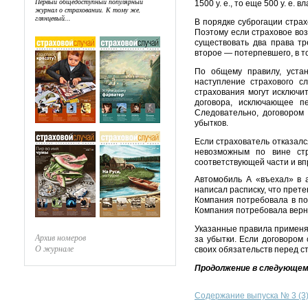
Первый общедоступный популярный
1500 у. е., то еще 500 у. е
журнал о страховании. К тому же,
глянцевый...
В порядке суброгации страх
Поэтому если страховое во
существовать два права т
второе — потерпевшего, в т
По общему правилу, устан
наступление страхового с
страхования могут исключит
договора, исключающее п
Следовательно, договором
убытков.
Если страхователь отказалс
невозможным по вине стр
соответствующей части и вп
Автомобиль А «въехал» в а
написал расписку, что прете
Компания потребовала в по
Компания потребовала вернут
Указанные правила применяю
Архив номеров
за убытки. Если договором
О журнале
своих обязательств перед с
Продолжение в следующем
Содержание выпуска № 3 (3