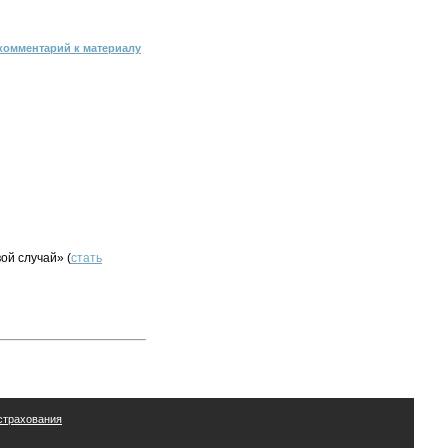
комментарий к материалу
ой случай» (
стать
страхования