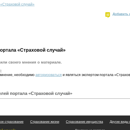
 «Страховой случай»
Добавить 
портала «Страховой случай»
вили своего мнения о материале.
е
 мнение, необходимо
авторизоваться
и являться экспертом портала «Страхов
елей портала «Страховой случай»
ое страхование
Страхование жизни
Страхование имущества
Другие виды 