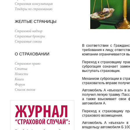
Страховая консультация
Тендеры по страхованию
ЖЕЛТЫЕ СТРАНИЦЫ
Страховой надзор
Страховые брокеры
Страховые союзы
В соответствии с Гражданс
требования к лицу, ответст
О СТРАХОВАНИИ
компании ограничивается вы
Переход к страховщику пра
Страховое право
суброгация означает замен
Статьи
выступать страховщик.
Новости
Книги
Механизм суброгации в стр
страхователь вправе получи
Форум
Список тегов
Автомобиль А «въехал» в а
получил легкую травму. Пас
а также взыскивает свои 
автомобиля А.
Переход к страховщику пр
страхового возмещения.
Автомобиль А «въехал» в 
владельцу автомобиля Б 1000