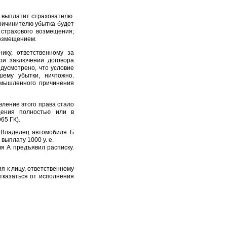
м выплатит страхователю.
ричинителю убытка будет
страхового возмещения;
возмещением.
ику, ответственному за
ри заключении договора
едусмотрено, что условие
ему убытки, ничтожно.
умышленного причинения
вление этого права стало
щения полностью или в
65 ГК).
. Владелец автомобиля Б
выплату 1000 у. е.
я А предъявил расписку.
я к лицу, ответственному
тказаться от исполнения