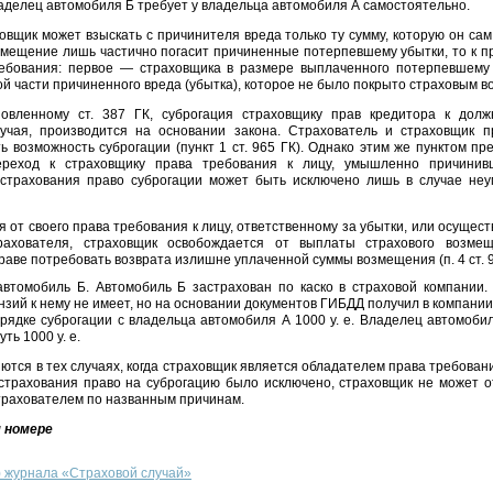
. владелец автомобиля Б требует у владельца автомобиля А самостоятельно.
овщик может взыскать с причинителя вреда только ту сумму, которую он са
змещение лишь частично погасит причиненные потерпевшему убытки, то к п
ребования: первое — страховщика в размере выплаченного потерпевшему 
ой части причиненного вреда (убытка), которое не было покрыто страховым 
овленному ст. 387 ГК, суброгация страховщику прав кредитора к должн
лучая, производится на основании закона. Страхователь и страховщик п
ь возможность суброгации (пункт 1 ст. 965 ГК). Однако этим же пунктом пр
ереход к страховщику права требования к лицу, умышленно причинивш
 страхования право суброгации может быть исключено лишь в случае не
я от своего права требования к лицу, ответственному за убытки, или осущест
ахователя, страховщик освобождается от выплаты страхового возме
раве потребовать возврата излишне уплаченной суммы возмещения (п. 4 ст. 9
втомобиль Б. Автомобиль Б застрахован по каско в страховой компании
нзий к нему не имеет, но на основании документов ГИБДД получил в компании 
рядке суброгации с владельца автомобиля А 1000 у. е. Владелец автомобил
ь 1000 у. е.
тся в тех случаях, когда страховщик является обладателем права требовани
 страхования право на суброгацию было исключено, страховщик не может о
трахователем по названным причинам.
 номере
) журнала «Страховой случай»