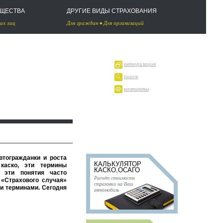
УЩЕСТВА
ДРУГИЕ ВИДЫ СТРАХОВАНИЯ
их лиц
Для граждан
•
Для организаций
авторизация
поиск
контакты
втогражданки и роста
КАЛЬКУЛЯТОР
каско, эти термины
КАСКО,ОСАГО
 эти понятия часто
Расчёт стоимости
 «Страхового случая»
страховки на Ваш
и терминами. Сегодня
автомобиль