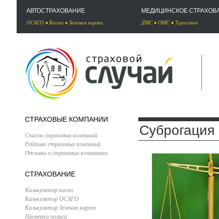
АВТОСТРАХОВАНИЕ
МЕДИЦИНСКОЕ СТРАХОВ
ОСАГО
•
Каско
•
Зеленая карта
ДМС
•
ОМС
•
Туристов
СТРАХОВЫЕ КОМПАНИИ
Суброгация
Список страховых компаний
Рейтинг страховых компаний
Отзывы о страховых компаниях
СТРАХОВАНИЕ
Калькулятор каско
Калькулятор ОСАГО
Калькулятор Зеленая карта
Проверка полиса