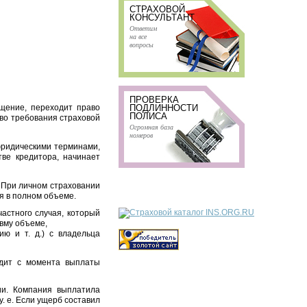
СТРАХОВОЙ
КОНСУЛЬТАНТ
Ответим
на все
вопросы
ПРОВЕРКА
ещение, переходит право
ПОДЛИННОСТИ
ПОЛИСА
аво требования страховой
Огромная база
номеров
юридическими терминами,
тве кредитора, начинает
 При личном страховании
я в полном объеме.
астного случая, который
авму объеме,
ю и т. д.) с владельца
одит с момента выплаты
ии. Компания выплатила
у. е. Если ущерб составил