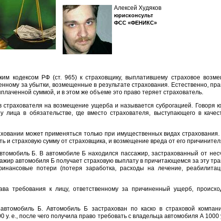
Алексей Худяков
юрисконсульт
ФСС «ФЕНИКС»
ким кодексом РФ (ст. 965) к страховщику, выплатившему страховое возм
венному за убытки, возмещенные в результате страхования. Естественно, пр
плаченной суммой, и в этом же объеме это право теряет страхователь.
в страхователя на возмещение ущерба и называется суброгацией. Говоря 
у лица в обязательстве, где вместо страхователя, выступающего в качес
аховании может применяться только при имущественных видах страхования.
ть и страховую сумму от страховщика, и возмещение вреда от его причинител
втомобиль Б. В автомобиле Б находился пассажир, застрахованный от несч
сажир автомобиля Б получает страховую выплату в причитающемся за эту тр
финансовые потери (потеря заработка, расходы на лечение, реабилитаци
ава требования к лицу, ответственному за причиненный ущерб, происх
автомобиль Б. Автомобиль Б застрахован по каско в страховой компан
 у. е., после чего получила право требовать с владельца автомобиля А 1000 