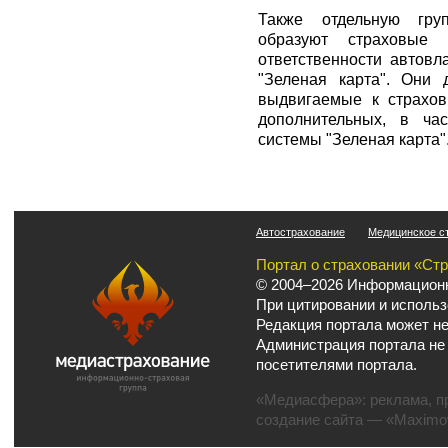
Также отдельную гру
образуют страховые 
ответственности автов
"Зеленая карта". Они 
выдвигаемые к страхов
дополнительных, в ча
системы "Зеленая карта"
Автострахование
Медицинское с
Портал о страховании «Ст
© 2004–2026 Информационн
При цитировании и использ
Редакция портала может не
Администрация портала не
посетителями портала.
«Медиасфера»:
реклама
,
п
создание сайта
— «Maximov