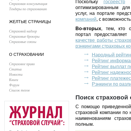
Поскольку
госреестр
я
Страховая консультация
оптимизированным для
Тендеры по страхованию
услуг, на портале пред
компаний
, с возможност
ЖЕЛТЫЕ СТРАНИЦЫ
Во-вторых
, тем, кто 
Страховой надзор
портал предоставляет
Страховые брокеры
качестве работы страхо
Страховые союзы
рэнкингами страховых к
О СТРАХОВАНИИ
Народный рейтин
Рейтинг информа
Страховое право
Рейтинг выплат 
Статьи
Рейтинг надежно
Новости
Рейтинг платеже
Книги
Рэнкинги по раз
Форум
Список тегов
Поиск страховой 
С помощю приведенной
страховой компании по 
наименованиям страхо
полным.