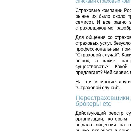
списками страховых ком
Страховые компании Рос
рынке их было около т
семисот. И все равно 
страховщиков мог разобра
Для общения со страхо
страховых услуг, безусл
профессиональным помо
"Страховой случай". Ка
рынок, а какие, нап
существовать? Како
предлагает? Чей сервис
На эти и многие други
"Страховой случай".
Перестраховщики,
брокеры etc.
Действующий реестр су
организации, которым
выдала лицензии на о
рынке, включает в себя