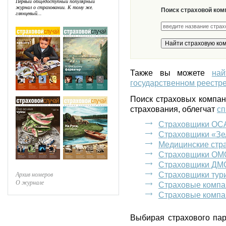
Первый общедоступный популярный
журнал о страховании. К тому же,
Поиск страховой ком
глянцевый...
Также вы можете
на
государственном реестре
Поиск страховых компа
страхования, облегчат
сп
Страховщики ОС
Страховщики «Зе
Медицинские стр
Страховщики ОМ
Страховщики ДМ
Архив номеров
Страховщики тур
О журнале
Страховые компа
Страховые компа
Выбирая страхового пар