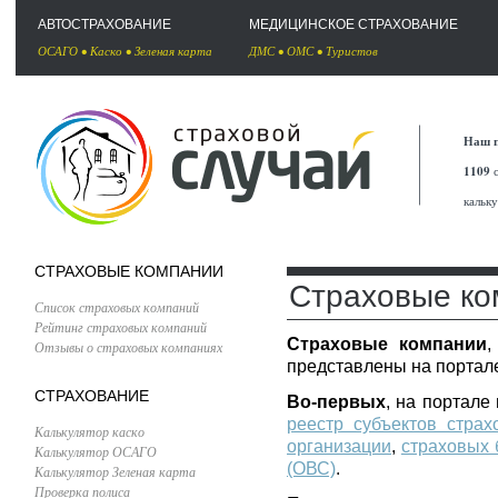
АВТОСТРАХОВАНИЕ
МЕДИЦИНСКОЕ СТРАХОВАНИЕ
ОСАГО
•
Каско
•
Зеленая карта
ДМС
•
ОМС
•
Туристов
Наш п
1109
с
кальк
СТРАХОВЫЕ КОМПАНИИ
Страховые ко
Список страховых компаний
Рейтинг страховых компаний
Страховые компании
,
Отзывы о страховых компаниях
представлены на портале
СТРАХОВАНИЕ
Во-первых
, на портал
реестр субъектов страх
Калькулятор каско
организации
,
страховых 
Калькулятор ОСАГО
(ОВС)
.
Калькулятор Зеленая карта
Проверка полиса