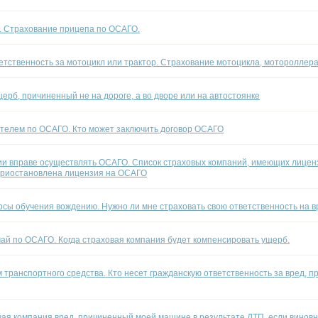
п. Страхование прицепа по ОСАГО.
етственность за мотоцикл или трактор. Страхование мотоцикла, мотороллера
ерб, причиненный не на дороге, а во дворе или на автостоянке
ателем по ОСАГО. Кто может заключить договор ОСАГО
ии вправе осуществлять ОСАГО. Список страховых компаний, имеющих лицен
приостановлена лицензия на ОСАГО
рсы обучения вождению. Нужно ли мне страховать свою ответственность на в
чай по ОСАГО. Когда страховая компания будет компенсировать ущерб.
 транспортного средства. Кто несет гражданскую ответственность за вред, 
ая компания вред, причиненный моей машине в результате ДТП, если виновн