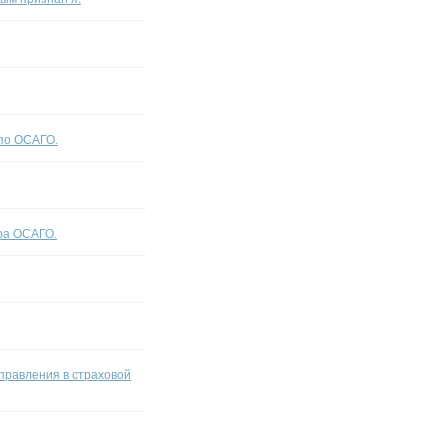
 по ОСАГО.
ра ОСАГО.
справления в страховой