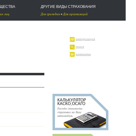
УЩЕСТВА
ДРУГИЕ ВИДЫ СТРАХОВАНИЯ
их лиц
Для граждан
•
Для организаций
авторизация
поиск
контакты
КАЛЬКУЛЯТОР
КАСКО,ОСАГО
Расчёт стоимости
страховки на Ваш
автомобиль