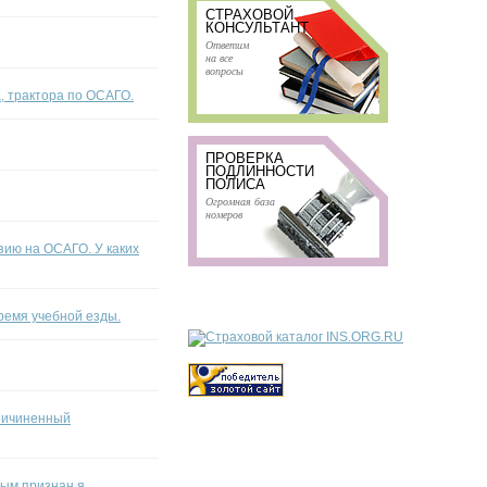
СТРАХОВОЙ
КОНСУЛЬТАНТ
Ответим
на все
вопросы
, трактора по ОСАГО.
ПРОВЕРКА
ПОДЛИННОСТИ
ПОЛИСА
Огромная база
номеров
зию на ОСАГО. У каких
ремя учебной езды.
причиненный
ым признан я.