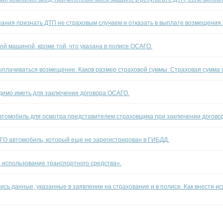
ания признать ДТП не страховым случаем и отказать в выплате возмещения.
ой машиной, кроме той, что указана в полисе ОСАГО.
выплачиваться возмещение. Каков размер страховой суммы. Страховая сумма
димо иметь для заключения договора ОСАГО.
втомобиль для осмотра представителем страховщика при заключении догово
ГО автомобиль, который еще не зарегистрирован в ГИБДД.
 использование транспортного средства».
ись данные, указанные в заявлении на страхование и в полисе. Как внести и