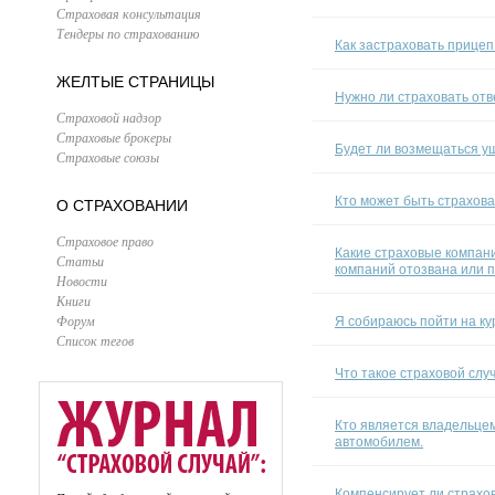
Страховая консультация
Тендеры по страхованию
Как застраховать прице
ЖЕЛТЫЕ СТРАНИЦЫ
Нужно ли страховать отв
Страховой надзор
Страховые брокеры
Будет ли возмещаться ущ
Страховые союзы
Кто может быть страхов
О СТРАХОВАНИИ
Страховое право
Какие страховые компан
Статьи
компаний отозвана или 
Новости
Книги
Форум
Я собираюсь пойти на ку
Список тегов
Что такое страховой слу
Кто является владельцем
автомобилем.
Компенсирует ли страхов