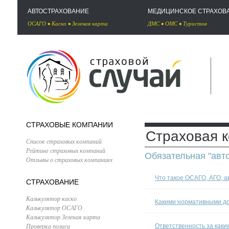
АВТОСТРАХОВАНИЕ
МЕДИЦИНСКОЕ СТРАХОВ
ОСАГО
•
Каско
•
Зеленая карта
ДМС
•
ОМС
•
Туристов
СТРАХОВЫЕ КОМПАНИИ
Страховая к
Список страховых компаний
Рейтинг страховых компаний
Обязательная "авт
Отзывы о страховых компаниях
Что такое ОСАГО, АГО, а
СТРАХОВАНИЕ
Калькулятор каско
Какими нормативными д
Калькулятор ОСАГО
Калькулятор Зеленая карта
Проверка полиса
Ответственность за каки