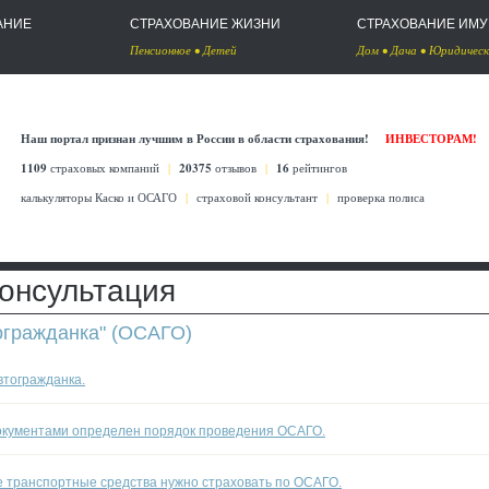
АНИЕ
СТРАХОВАНИЕ ЖИЗНИ
СТРАХОВАНИЕ ИМ
Пенсионное
•
Детей
Дом
•
Дача
•
Юридическ
Наш портал признан лучшим в России в области страхования!
ИНВЕСТОРАМ!
1109
страховых компаний
|
20375
отзывов
|
16
рейтингов
калькуляторы Каско
и
ОСАГО
|
страховой консультант
|
проверка полиса
онсультация
огражданка" (ОСАГО)
втогражданка.
окументами определен порядок проведения ОСАГО.
е транспортные средства нужно страховать по ОСАГО.