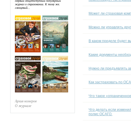
Первый общедоступный популярный
журнал о страховании. К тому же,
глянцевый...
Может ли страховая комп
Можно ли управлять друг
В каком пределе будет 
Какие документы необхо
Нужно ли предъявлять а
Как застраховать по ОСА
Что такое «ограниченное
Архив номеров
О журнале
Что делать если изменил
полис ОСАГО.