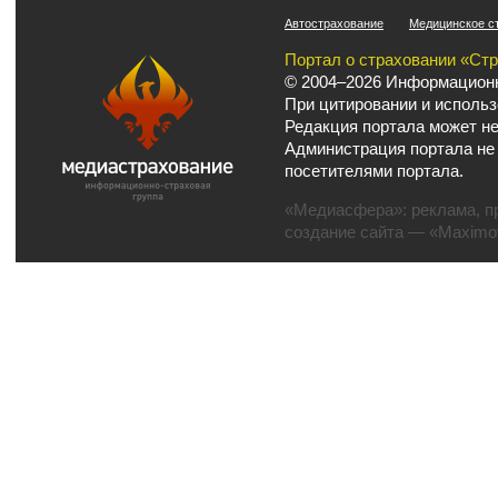
Автострахование
Медицинское с
Портал о страховании «Ст
© 2004–2026 Информационн
При цитировании и использ
Редакция портала может не
Администрация портала не
посетителями портала.
«Медиасфера»:
реклама
,
п
создание сайта
— «Maximov