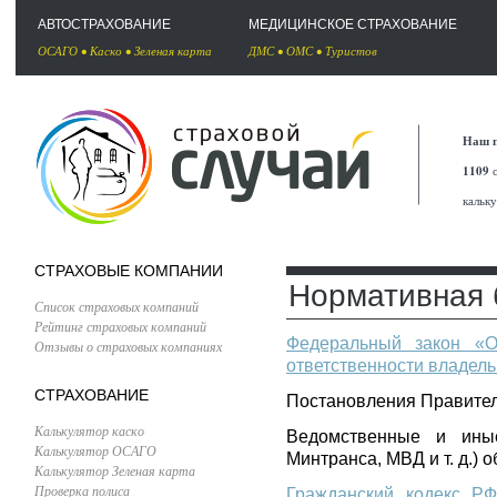
АВТОСТРАХОВАНИЕ
МЕДИЦИНСКОЕ СТРАХОВАНИЕ
ОСАГО
•
Каско
•
Зеленая карта
ДМС
•
ОМС
•
Туристов
Наш п
1109
с
кальк
СТРАХОВЫЕ КОМПАНИИ
Нормативная
Список страховых компаний
Рейтинг страховых компаний
Федеральный закон «О
Отзывы о страховых компаниях
ответственности владел
СТРАХОВАНИЕ
Постановления Правите
Калькулятор каско
Ведомственные и ины
Калькулятор ОСАГО
Минтранса, МВД и т. д.)
Калькулятор Зеленая карта
Проверка полиса
Гражданский кодекс РФ