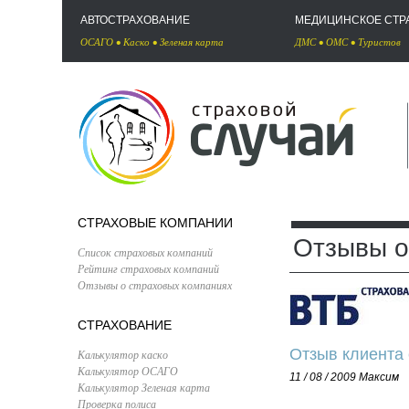
АВТОСТРАХОВАНИЕ
МЕДИЦИНСКОЕ СТР
ОСАГО
•
Каско
•
Зеленая карта
ДМС
•
ОМС
•
Туристов
СТРАХОВЫЕ КОМПАНИИ
Отзывы о
Список страховых компаний
Рейтинг страховых компаний
Отзывы о страховых компаниях
СТРАХОВАНИЕ
Отзыв клиента
Калькулятор каско
Калькулятор ОСАГО
11 / 08 / 2009
Максим
Калькулятор Зеленая карта
Проверка полиса