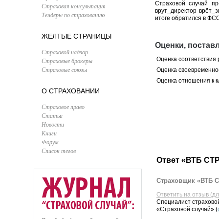
Страховой случай п
Страховая консультация
врут_директор врёт_з
Тендеры по страхованию
итоге обратился в ФСС
ЖЕЛТЫЕ СТРАНИЦЫ
Оценки, поста
Страховой надзор
Оценка соответствия
Страховые брокеры
Страховые союзы
Оценка своевременно
Оценка отношения к к
О СТРАХОВАНИИ
Страховое право
Статьи
Новости
Книги
Форум
Список тегов
Ответ «ВТБ СТ
Страховщик «ВТБ С
Ответить на отзыв (д
Специалист страховой
«Страховой случай» (