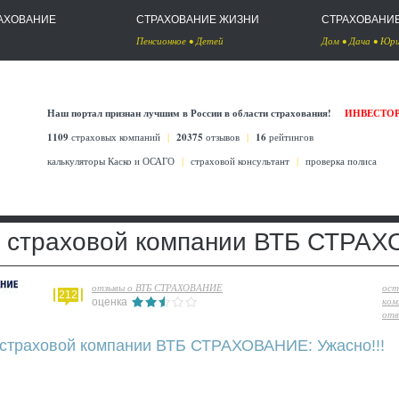
АХОВАНИЕ
СТРАХОВАНИЕ ЖИЗНИ
СТРАХОВАНИ
Пенсионное
•
Детей
Дом
•
Дача
•
Юри
Наш портал признан лучшим в России в области страхования!
ИНВЕСТО
1109
страховых компаний
|
20375
отзывов
|
16
рейтингов
калькуляторы Каско
и
ОСАГО
|
страховой консультант
|
проверка полиса
 страховой компании ВТБ СТРА
отзывы о ВТБ СТРАХОВАНИЕ
ост
212
ком
оценка
отв
 страховой компании ВТБ СТРАХОВАНИЕ: Ужасно!!!