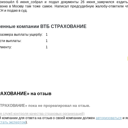
роизошёл 6 июня_собрал и подал документы 26 июня_замучился ездить
воню в Москву там тоже самое. Написал предсудебную жалобу-ответили что
Н и подаю в суд.
вленные компании ВТБ СТРАХОВАНИЕ
 размера выплаты ущербу:
1
сти выплаты:
1
лиенту:
1
РАХОВАНИЕ» на отзыв
ТРАХОВАНИЕ» пока не прореагировал на отзыв.
ля служб контроля качества страховых организаций)
 компании для ответа на отзыв о своей компании должен
авторизоваться
и я
стать экспертом
).