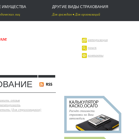
Е ИМУЩЕСТВА
ДРУГИЕ ВИДЫ СТРАХОВАНИЯ
дических лиц
Для граждан
•
Для организаций
РАМ!
авторизация
поиск
контакты
ХОВАНИЕ
авить отзыв
КАЛЬКУЛЯТОР
ментировать
КАСКО,ОСАГО
етить (для страховщиков)
Расчёт стоимости
страховки на Ваш
автомобиль