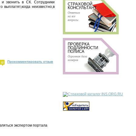
 и звонить в СК. Сотрудники
СТРАХОВОЙ
 выплатят,когда неизвестно,в
КОНСУЛЬТАНТ
Ответим
на все
вопросы
ПРОВЕРКА
ПОДЛИННОСТИ
ПОЛИСА
Огромная база
номеров
Прокомментировать отзыв
вляться экспертом портала