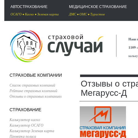
АВТОСТРАХОВАНИЕ
МЕДИЦИНСКОЕ СТРАХОВАНИЕ
ОСАГО
•
Каско
•
Зеленая карта
ДМС
•
ОМС
•
Туристов
Наш п
1109
с
кальк
СТРАХОВЫЕ КОМПАНИИ
Отзывы о стр
Список страховых компаний
Рейтинг страховых компаний
Мегарусс-Д
Отзывы о страховых компаниях
СТРАХОВАНИЕ
Калькулятор каско
Калькулятор ОСАГО
Калькулятор Зеленая карта
Проверка полиса