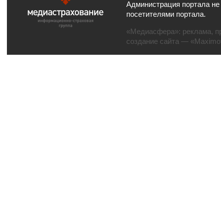
Администрация портала не
посетителями портала.
«Медиасфера»:
реклама
,
п
создание сайта
— «Maximov