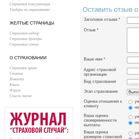
Страховая консультация
Оставить отзыв о
Тендеры по страхованию
Заголовок отзыва
*
ЖЕЛТЫЕ СТРАНИЦЫ
Отзыв
*
Страховой надзор
Страховые брокеры
Страховые союзы
О СТРАХОВАНИИ
Ваше имя
*
Страховое право
Адрес страховой
Статьи
организации
Новости
Вид страхования
Книги
Форум
Этап страхования
Список тегов
Оценка отношения к
уж
клиенту
не
Ваша оценка
уж
своевременности
не
выплаты
Ваша оценка
уж
размеров страховой
не