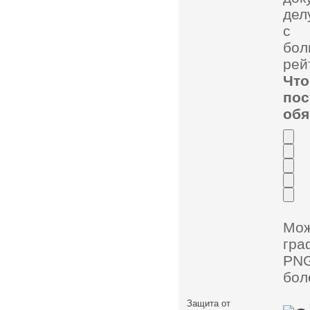
дел
с 
бол
рей
Чт
по
обя
Мо
гра
PNG
бол
Защита от