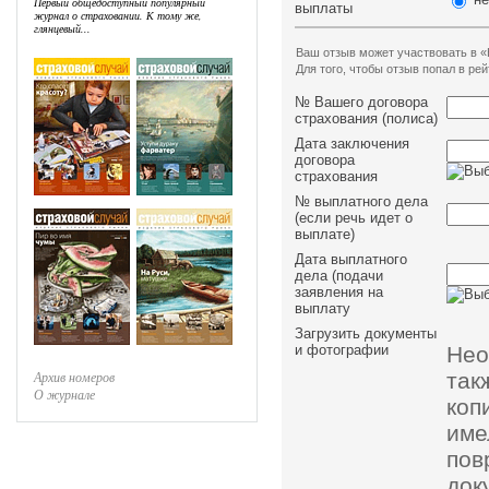
Первый общедоступный популярный
выплаты
журнал о страховании. К тому же,
глянцевый...
Ваш отзыв может участвовать в «
Для того, чтобы отзыв попал в р
№ Вашего договора
страхования (полиса)
Дата заключения
договора
страхования
№ выплатного дела
(если речь идет о
выплате)
Дата выплатного
дела (подачи
заявления на
выплату
Загрузить документы
Нео
и фотографии
так
Архив номеров
О журнале
коп
им
пов
док