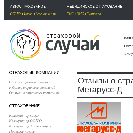
АВТОСТРАХОВАНИЕ
МЕДИЦИНСКОЕ СТРАХОВАНИЕ
ОСАГО
•
Каско
•
Зеленая карта
ДМС
•
ОМС
•
Туристов
Наш п
1109
с
кальк
СТРАХОВЫЕ КОМПАНИИ
Отзывы о стр
Список страховых компаний
Рейтинг страховых компаний
Мегарусс-Д
Отзывы о страховых компаниях
СТРАХОВАНИЕ
Калькулятор каско
Калькулятор ОСАГО
Калькулятор Зеленая карта
Проверка полиса