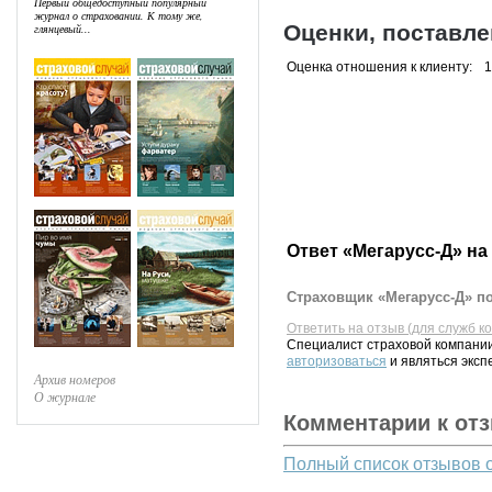
Первый общедоступный популярный
журнал о страховании. К тому же,
Оценки, поставл
глянцевый...
Оценка отношения к клиенту:
1
Ответ «Мегарусс-Д» на
Страховщик «Мегарусс-Д» по
Ответить на отзыв (для служб к
Специалист страховой компании
авторизоваться
и являться эксп
Архив номеров
О журнале
Комментарии к от
Полный список отзывов 