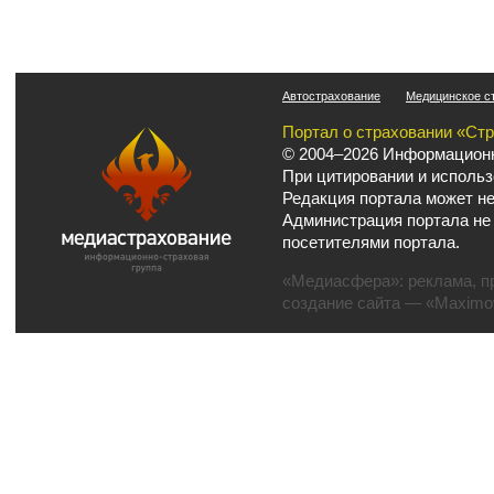
Автострахование
Медицинское с
Портал о страховании «Ст
© 2004–2026 Информационн
При цитировании и использ
Редакция портала может не
Администрация портала не
посетителями портала.
«Медиасфера»:
реклама
,
п
создание сайта
— «Maximov