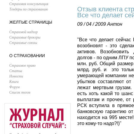
Страховая консультация
Отзыв клиента ст
Тендеры по страхованию
Все что делает се
ЖЕЛТЫЕ СТРАНИЦЫ
09 / 04 / 2009
Антон
Страховой надзор
Страховые брокеры
"Все что делает сейчас
Страховые союзы
возобновят - это сделаю
активов. Возобновить 
О СТРАХОВАНИИ
долгов - по одним ЛПУ п
млн. руб. Общий размер
Страховое право
млрд. руб. и это тольк
Статьи
умерающей компании не
Новости
Книги
убытков составляют от 
Форум
лежат мертвым грузам. 
Список тегов
есть хоть какой то шан
выплатам и прочее, от 
РСК вступила в прямое
банковскую гарантию от
находится на 995 месте
это кому-то надо?!)"