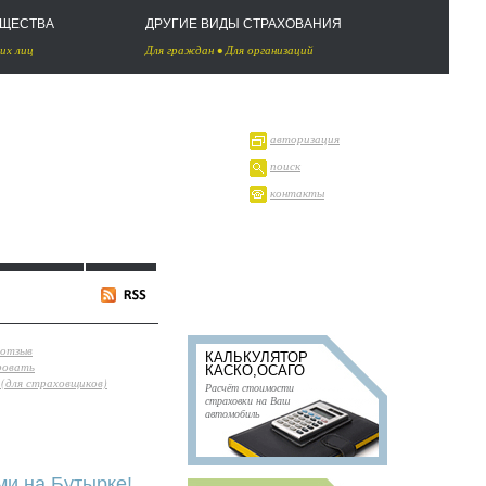
УЩЕСТВА
ДРУГИЕ ВИДЫ СТРАХОВАНИЯ
их лиц
Для граждан
•
Для организаций
авторизация
поиск
контакты
 отзыв
КАЛЬКУЛЯТОР
ровать
КАСКО,ОСАГО
(для страховщиков)
Расчёт стоимости
страховки на Ваш
автомобиль
ми на Бутырке!