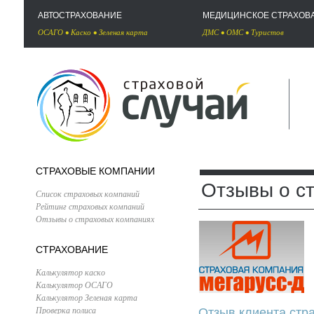
АВТОСТРАХОВАНИЕ
МЕДИЦИНСКОЕ СТРАХОВ
ОСАГО
•
Каско
•
Зеленая карта
ДМС
•
ОМС
•
Туристов
СТРАХОВЫЕ КОМПАНИИ
Отзывы о с
Список страховых компаний
Рейтинг страховых компаний
Отзывы о страховых компаниях
СТРАХОВАНИЕ
Калькулятор каско
Калькулятор ОСАГО
Калькулятор Зеленая карта
Проверка полиса
Отзыв клиента стр