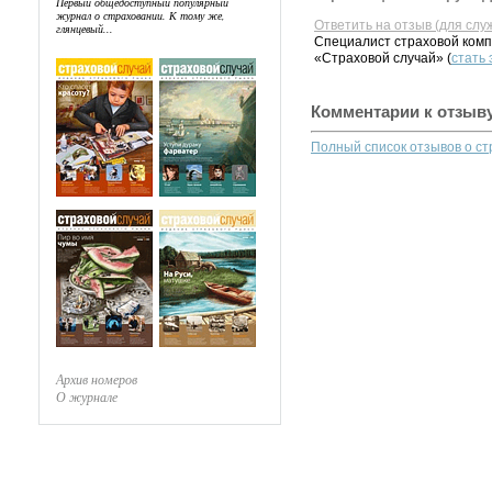
Первый общедоступный популярный
журнал о страховании. К тому же,
Ответить на отзыв (для слу
глянцевый...
Специалист страховой комп
«Страховой случай» (
стать
Комментарии к отзыв
Полный список отзывов о с
Архив номеров
О журнале