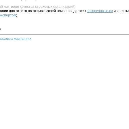
жб контроля качества страховых организаций)
ании для ответа на отзыв о своей компании должен
авторизоваться
и являть
 экспертом
).
у
траховых компаниях