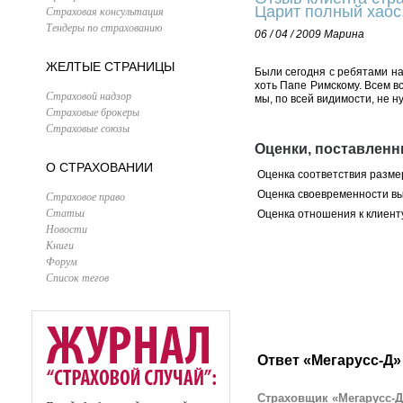
Царит полный хаос
Страховая консультация
Тендеры по страхованию
06 / 04 / 2009
Марина
ЖЕЛТЫЕ СТРАНИЦЫ
Были сегодня с ребятами на
хоть Папе Римскому. Всем вс
Страховой надзор
мы, по всей видимости, не н
Страховые брокеры
Страховые союзы
Оценки, поставленн
О СТРАХОВАНИИ
Оценка соответствия разме
Оценка своевременности в
Страховое право
Статьи
Оценка отношения к клиент
Новости
Книги
Форум
Список тегов
Ответ «Мегарусс-Д»
Страховщик «Мегарусс-Д