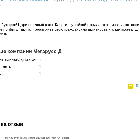
.
 Бутырке! Царит полный хаос. Клерки с улыбкой предлагают писать претензии
ё по фигу. Так что проявляйте свою гражданскую активность кто как может. Е
ужны.
ые компании Мегарусс-Д
ра выплаты ущербу:
1
ыплаты:
1
у:
1
П
 на отзыв
» пока не прореагировал на отзыв.