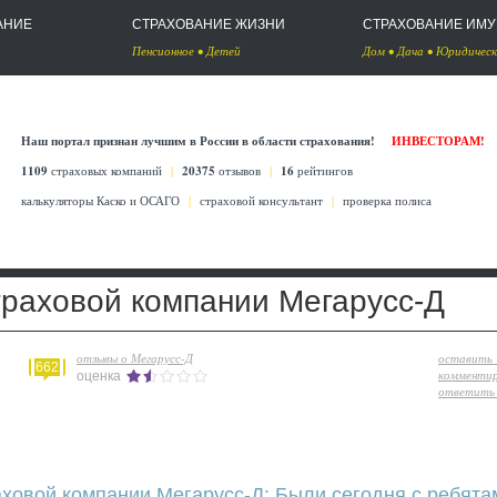
АНИЕ
СТРАХОВАНИЕ ЖИЗНИ
СТРАХОВАНИЕ ИМ
Пенсионное
•
Детей
Дом
•
Дача
•
Юридическ
Наш портал признан лучшим в России в области страхования!
ИНВЕСТОРАМ!
1109
страховых компаний
|
20375
отзывов
|
16
рейтингов
калькуляторы Каско
и
ОСАГО
|
страховой консультант
|
проверка полиса
траховой компании Мегарусс-Д
отзывы о Мегарусс-Д
оставить
662
комменти
оценка
ответить 
аховой компании Мегарусс-Д: Были сегодня с ребята