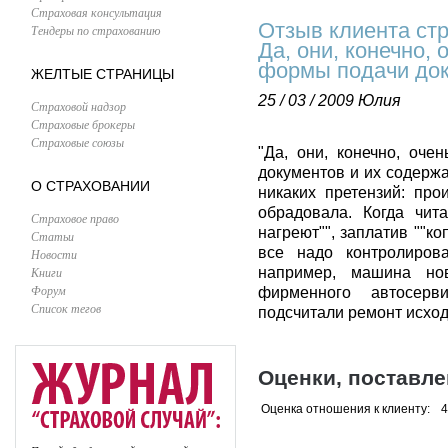
Страховая консультация
Отзыв клиента ст
Тендеры по страхованию
Да, они, конечно,
формы подачи док
ЖЕЛТЫЕ СТРАНИЦЫ
25 / 03 / 2009
Юлия
Страховой надзор
Страховые брокеры
Страховые союзы
"Да, они, конечно, оч
документов и их содержа
О СТРАХОВАНИИ
никаких претензий: про
обрадовала. Когда чит
Страховое право
нагреют"", заплатив ""ко
Статьи
все надо контролирова
Новости
Книги
например, машина но
Форум
фирменного автосерв
Список тегов
подсчитали ремонт исход
Оценки, поставл
Оценка отношения к клиенту:
4