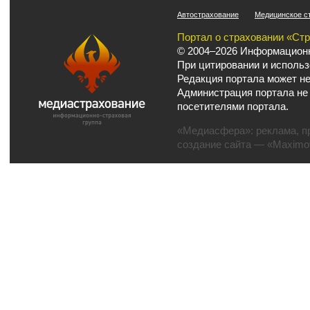
Автострахование
Медицинское с
Портал о страховании «Ст
© 2004–2026 Информационн
При цитировании и использ
Редакция портала может не
Администрация портала не
посетителями портала.
«Медиасфера»:
реклама
,
п
создание сайта
— «Maximov