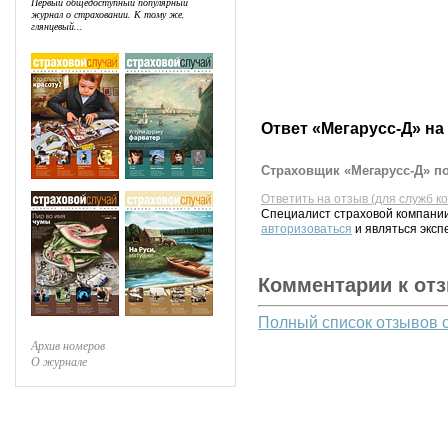
Первый общедоступный популярный
журнал о страховании. К тому же,
глянцевый...
Ответ «Мегарусс-Д» на
Страховщик «Мегарусс-Д» по
Ответить на отзыв (для служб к
Специалист страховой компании
авторизоваться
и являться эксп
Комментарии к от
Полный список отзывов 
Архив номеров
О журнале