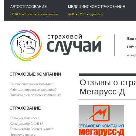
АВТОСТРАХОВАНИЕ
МЕДИЦИНСКОЕ СТРАХОВАНИЕ
ОСАГО
•
Каско
•
Зеленая карта
ДМС
•
ОМС
•
Туристов
Наш п
1109
с
кальк
СТРАХОВЫЕ КОМПАНИИ
Отзывы о стр
Список страховых компаний
Рейтинг страховых компаний
Мегарусс-Д
Отзывы о страховых компаниях
СТРАХОВАНИЕ
Калькулятор каско
Калькулятор ОСАГО
Калькулятор Зеленая карта
Проверка полиса