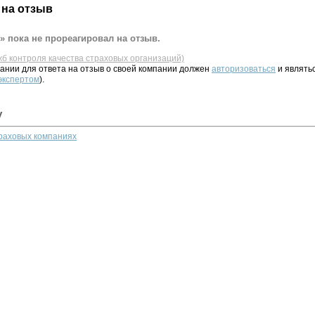
 на отзыв
» пока не прореагировал на отзыв.
жб контроля качества страховых организаций)
ании для ответа на отзыв о своей компании должен
авторизоваться
и являть
 экспертом
).
у
траховых компаниях