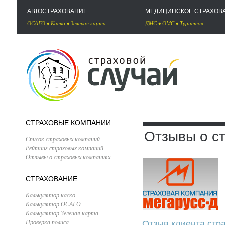
АВТОСТРАХОВАНИЕ
МЕДИЦИНСКОЕ СТРАХОВ
ОСАГО
•
Каско
•
Зеленая карта
ДМС
•
ОМС
•
Туристов
СТРАХОВЫЕ КОМПАНИИ
Отзывы о с
Список страховых компаний
Рейтинг страховых компаний
Отзывы о страховых компаниях
СТРАХОВАНИЕ
Калькулятор каско
Калькулятор ОСАГО
Калькулятор Зеленая карта
Проверка полиса
Отзыв клиента стра