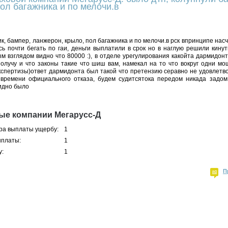
ол багажника и по мелочи.в
к, бампер, ланжерон, крыло, пол багажника и по мелочи.в рск впринципе нас
 почти бегать по гаи, деньги выплатили в срок но в наглую решили кинут
м взглядом видно что 80000 :), в отделе урегулирования какойта дармидонт
получу и что законы такие что шиш вам, намекал на то что вокруг одни м
спертизы)ответ дармидонта был такой что претензию серавно не удовлетво
времени официального отказа, будем судитсятока передом никада задом
идно было
ые компании Мегарусс-Д
ра выплаты ущербу:
1
ыплаты:
1
у:
1
П