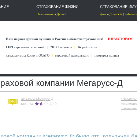
АНИЕ
СТРАХОВАНИЕ ЖИЗНИ
СТРАХОВАНИЕ ИМ
Пенсионное
•
Детей
Дом
•
Дача
•
Юридическ
Наш портал признан лучшим в России в области страхования!
ИНВЕСТОРАМ!
1109
страховых компаний
|
20375
отзывов
|
16
рейтингов
калькуляторы Каско
и
ОСАГО
|
страховой консультант
|
проверка полиса
траховой компании Мегарусс-Д
отзывы о Мегарусс-Д
оставить
662
комменти
оценка
ответить 
ховой компании Мегарусс-Д: было дтп, колупнули ба