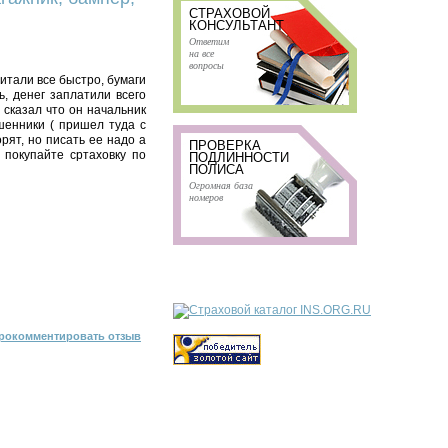
СТРАХОВОЙ
КОНСУЛЬТАНТ
Ответим
на все
вопросы
читали все быстро, бумаги
ь, денег заплатили всего
 сказал что он начальник
ошенники ( пришел туда с
рят, но писать ее надо а
ПРОВЕРКА
 покупайте сртаховку по
ПОДЛИННОСТИ
ПОЛИСА
Огромная база
номеров
рокомментировать отзыв