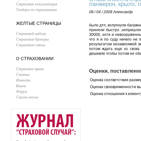
ланжерон, крыло, п
Страховая консультация
Тендеры по страхованию
08 / 04 / 2008
Александр
ЖЕЛТЫЕ СТРАНИЦЫ
было дтп, колупнули багажни
приняли быстро ,непришлось
Страховой надзор
30000, хотя и невооруженны
Страховые брокеры
что я и по суду ничего не 
результатом независимой эк
Страховые союзы
потом ждать еще хз скока 
дешевле чтобы потом не об
О СТРАХОВАНИИ
Страховое право
Оценки, поставленн
Статьи
Новости
Оценка соответствия разме
Книги
Оценка своевременности в
Форум
Оценка отношения к клиент
Список тегов