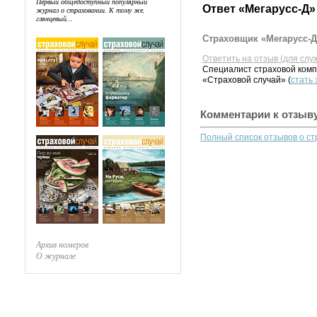
Первый общедоступный популярный
Ответ «Мегарусс-Д»
журнал о страховании. К тому же,
глянцевый...
Страховщик «Мегарусс-Д
Ответить на отзыв (для слу
Специалист страховой комп
«Страховой случай» (
стать
Комментарии к отзыв
Полный список отзывов о с
Архив номеров
О журнале