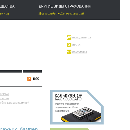
УЩЕСТВА
ДРУГИЕ ВИДЫ СТРАХОВАНИЯ
их лиц
Для граждан
•
Для организаций
авторизация
поиск
контакты
 отзыв
КАЛЬКУЛЯТОР
ровать
КАСКО,ОСАГО
(для страховщиков)
Расчёт стоимости
страховки на Ваш
автомобиль
гажник, бампер,