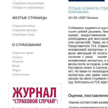
Страховая консультация
Тендеры по страхованию
Отзыв клиента стра
компанию.
ЖЕЛТЫЕ СТРАНИЦЫ
16 / 05 / 2007
Аксинья
Страховой надзор
Собираюсь подавать в суд н
Страховые брокеры
тысяч рублей дешевле, чем
Страховые союзы
оценки, предоставленном 
необходимых для восстанов
этих запчастей). Также, не
О СТРАХОВАНИИ
Представители ГСК (Гаврил
независимой экспертизы и
Страховое право
мною квитанций об оплате 
Статьи
согласии с указа нными р
независимую экспертизу, о
Новости
месяц после их подачи, а им
Книги
Руставели лично и Сапогов
Форум
нет. Но какая-то непреодол
Список тегов
экспертизы уже давно нахо
сколько бы меня отшивали 
суд. Лоботрясы из ГСК, ждит
Оценки, поставленн
Оценка соответствия разме
Оценка своевременности в