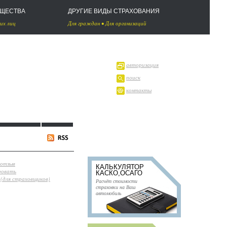
УЩЕСТВА
ДРУГИЕ ВИДЫ СТРАХОВАНИЯ
их лиц
Для граждан
•
Для организаций
авторизация
поиск
контакты
 отзыв
КАЛЬКУЛЯТОР
ровать
КАСКО,ОСАГО
(для страховщиков)
Расчёт стоимости
страховки на Ваш
автомобиль