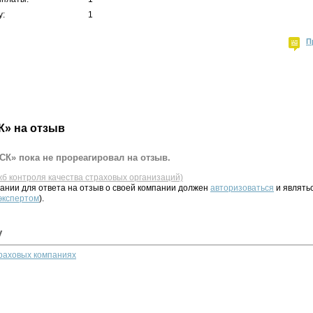
у:
1
П
К» на отзыв
СК» пока не прореагировал на отзыв.
жб контроля качества страховых организаций)
ании для ответа на отзыв о своей компании должен
авторизоваться
и являть
 экспертом
).
у
траховых компаниях