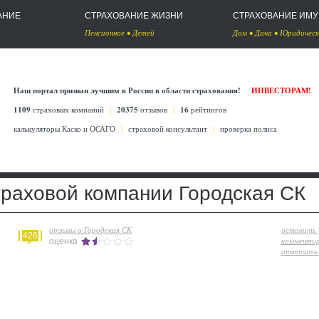
АНИЕ
СТРАХОВАНИЕ ЖИЗНИ
СТРАХОВАНИЕ ИМ
Пенсионное
•
Детей
Дом
•
Дача
•
Юридическ
Наш портал признан лучшим в России в области страхования!
ИНВЕСТОРАМ!
1109
страховых компаний
|
20375
отзывов
|
16
рейтингов
калькуляторы Каско
и
ОСАГО
|
страховой консультант
|
проверка полиса
траховой компании Городская СК
отзывы о Городская СК
оставить
426
комменти
оценка
ответить 