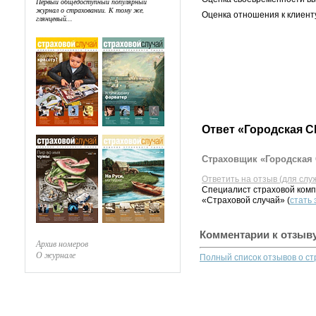
Первый общедоступный популярный
журнал о страховании. К тому же,
Оценка отношения к клиент
глянцевый...
Ответ «Городская С
Страховщик «Городская 
Ответить на отзыв (для слу
Специалист страховой комп
«Страховой случай» (
стать
Комментарии к отзыв
Архив номеров
О журнале
Полный список отзывов о с