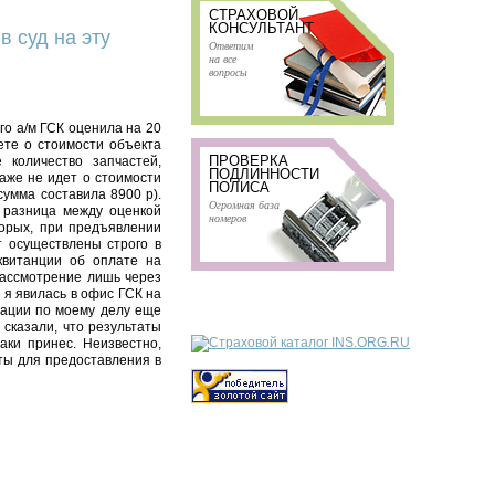
СТРАХОВОЙ
КОНСУЛЬТАНТ
 суд на эту
Ответим
на все
вопросы
го а/м ГСК оценила на 20
ете о стоимости объекта
ПРОВЕРКА
 количество запчастей,
ПОДЛИННОСТИ
аже не идет о стоимости
ПОЛИСА
сумма составила 8900 р).
Огромная база
и разница между оценкой
номеров
орых, при предъявлении
т осуществлены строго в
квитанции об оплате на
рассмотрение лишь через
а я явилась в офис ГСК на
мации по моему делу еще
 сказали, что результаты
аки принес. Неизвестно,
ты для предоставления в