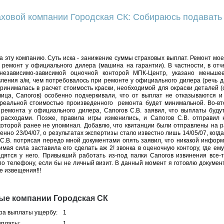
ховой компании Городская СК: Собираюсь подавать в
а эту компанию. Суть иска - занижение суммы страховых выплат. Ремонт мое
 ремонт у официального дилера (машина на гарантии). В частности, в отч
независимо-зависимой оцночной конторой МПК-Центр, указано меньшее
ления а/м, чем потребовалось при ремонте у официального дилера (речь д
 принималась в расчет стоимость краски, необходимой для окраски деталей (
ица, Сапогов) особенно подчеркивали, что от выплат не отказываются 
 реальной стоимостью произведенного ремонта будет минимальной. Во-вт
ремонта у официального дилера, Сапогов С.В. заявил, что выплаты буду
асходами. Позже, правила игры изменились, и Сапогов С.В. отправил 
 которой ранее не упоминал. Добавлю, что квитанции были отправлены на 
енно 23/04/07, о результатах экспертизы стало известно лишь 14/05/07, когд
 С.В. потрясая передо мной документами опять заявил, что никакой инфор
имая сила заставила его сделать аж 2! звонка в оценочную контору, где ему
дятся у него. Привыкший работать из-под палки Сапогов извинения все-т
по телефону, если бы не личный визит. В данный момент я готовлю докумен
е извещения!!!
ые компании Городская СК
ра выплаты ущербу:
1
ыплаты:
1