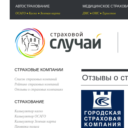
АВТОСТРАХОВАНИЕ
МЕДИЦИНСКОЕ СТРАХОВ
ОСАГО
•
Каско
•
Зеленая карта
ДМС
•
ОМС
•
Туристов
СТРАХОВЫЕ КОМПАНИИ
Отзывы о с
Список страховых компаний
Рейтинг страховых компаний
Отзывы о страховых компаниях
СТРАХОВАНИЕ
Калькулятор каско
Калькулятор ОСАГО
Калькулятор Зеленая карта
Проверка полиса