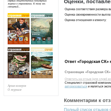
Оценки, поставл
Первый общедоступный популярный
журнал о страховании. К тому же,
глянцевый...
Оценка соответствия размера в
Оценка своевременности выпла
Оценка отношения к клиенту:
Ответ «Городская СК» 
Страховщик «Городская СК» 
Ответить на отзыв (для служб к
Специалист страховой компании
Архив номеров
авторизоваться
и являться эксп
О журнале
Комментарии к от
Полный список отзывов 