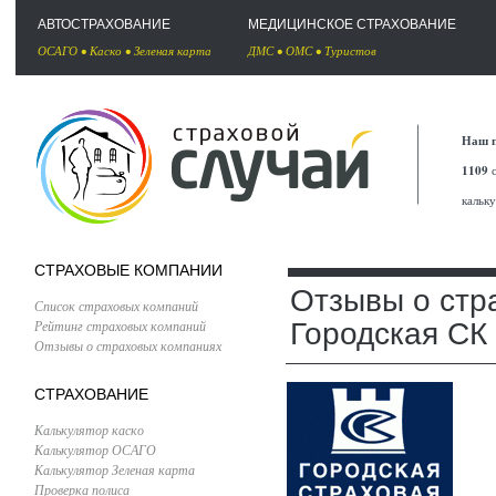
АВТОСТРАХОВАНИЕ
МЕДИЦИНСКОЕ СТРАХОВАНИЕ
ОСАГО
•
Каско
•
Зеленая карта
ДМС
•
ОМС
•
Туристов
Наш п
1109
с
кальк
СТРАХОВЫЕ КОМПАНИИ
Отзывы о стр
Список страховых компаний
Рейтинг страховых компаний
Городская СК
Отзывы о страховых компаниях
СТРАХОВАНИЕ
Калькулятор каско
Калькулятор ОСАГО
Калькулятор Зеленая карта
Проверка полиса