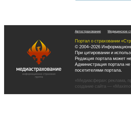
Автострахование
Медицинское с
Портал о страховании «Ст
© 2004–2026 Информационн
При цитировании и использ
Редакция портала может не
Администрация портала не
посетителями портала.
«Медиасфера»:
реклама
,
п
создание сайта
— «Maximov