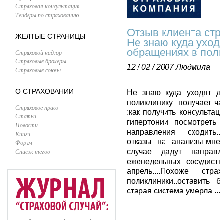
Страховая консультация
Тендеры по страхованию
Отзыв клиента ст
ЖЕЛТЫЕ СТРАНИЦЫ
Не знаю куда уход
обращениях в пол
Страховой надзор
Страховые брокеры
12 / 02 / 2007
Людмила
Страховые союзы
О СТРАХОВАНИИ
Не знаю куда уходят 
поликлинику получает ч
Страховое право
:как получить консульт
Статьи
гипертонии посмотрет
Новости
направления сходит
Книги
отказы на анализы мне 
Форум
Список тегов
случае дадут напра
еженедельных сосудист
апрель....Похоже с
поликлиники..оставить 
старая система умерла ...о