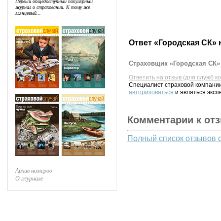
Первый общедоступный популярный
журнал о страховании. К тому же,
глянцевый...
Ответ «Городская СК» 
Страховщик «Городская СК» 
Ответить на отзыв (для служб к
Специалист страховой компании
авторизоваться
и являться эксп
Комментарии к от
Полный список отзывов 
Архив номеров
О журнале