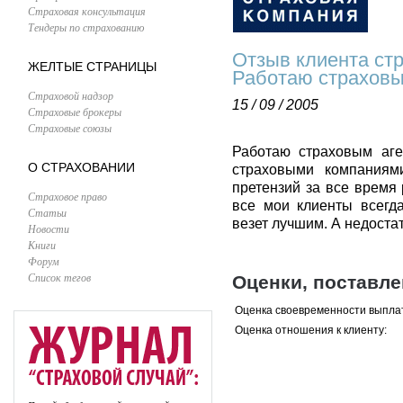
Страховая консультация
Тендеры по страхованию
Отзыв клиента ст
ЖЕЛТЫЕ СТРАНИЦЫ
Работаю страховым
Страховой надзор
15 / 09 / 2005
Страховые брокеры
Страховые союзы
Работаю страховым аге
О СТРАХОВАНИИ
страховыми компаниями
претензий за все время 
Страховое право
все мои клиенты всегд
Статьи
везет лучшим. А недостат
Новости
Книги
Форум
Список тегов
Оценки, поставл
Оценка своевременности выпла
Оценка отношения к клиенту: