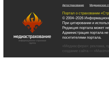
Автострахование
Медицинское с
Портал о страховании «Ст
© 2004–2026 Информационн
При цитировании и использ
Редакция портала может не
Администрация портала не
посетителями портала.
«Медиасфера»:
реклама
,
п
создание сайта
— «Maximov