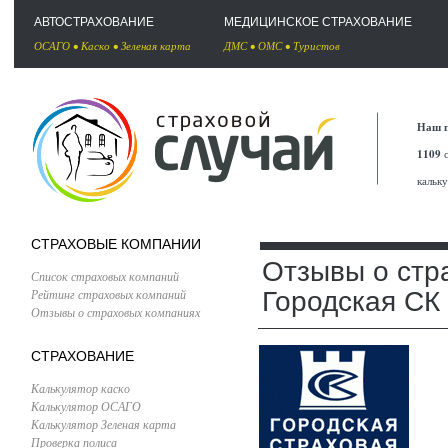
АВТОСТРАХОВАНИЕ
МЕДИЦИНСКОЕ СТРАХОВАНИЕ
ОСАГО
•
Каско
•
Зеленая карта
ДМС
•
ОМС
•
Туристов
Наш п
1109
с
кальк
СТРАХОВЫЕ КОМПАНИИ
Отзывы о стр
Список страховых компаний
Рейтинг страховых компаний
Городская СК
Отзывы о страховых компаниях
СТРАХОВАНИЕ
Калькулятор каско
Калькулятор ОСАГО
Калькулятор Зеленая карта
Проверка полиса