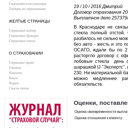
Страховая консультация
19 / 10 / 2016
Дмитрий
Тендеры по страхованию
Договор страхования 20
Выплатное дело 257379/
ЖЕЛТЫЕ СТРАНИЦЫ
В Краснодаре не связы
Страховой надзор
стекла полный отстой.
Страховые брокеры
разбилось не сильно мож
Страховые союзы
без авто - жесть и это 
ОСАГО, ждали бы по 2 
О СТРАХОВАНИИ
расторгло договор с о
лобовые стекла день о
Страховое право
шарашкой IJ "Экспертс",
Статьи
Новости
230. Ни материальной баз
Книги
можно медленнее раб
Форум
обязательств.
Список тегов
Оценки, поставл
Оценка своевременности выпла
Оценка отношения к клиенту: