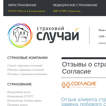
АВТОСТРАХОВАНИЕ
МЕДИЦИНСКОЕ СТРАХОВАНИЕ
ОСАГО
•
Каско
•
Зеленая карта
ДМС
•
ОМС
•
Туристов
Наш п
1109
с
кальк
СТРАХОВЫЕ КОМПАНИИ
Отзывы о стр
Список страховых компаний
Рейтинг страховых компаний
Согласие
Отзывы о страховых компаниях
СТРАХОВАНИЕ
Калькулятор каско
Калькулятор ОСАГО
Отзыв клиента ст
Калькулятор Зеленая карта
замена лобового с
Проверка полиса