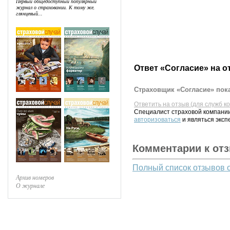
Первый общедоступный популярный
журнал о страховании. К тому же,
глянцевый...
Ответ «Согласие» на о
Страховщик «Согласие» пока
Ответить на отзыв (для служб к
Специалист страховой компании
авторизоваться
и являться эксп
Комментарии к от
Полный список отзывов 
Архив номеров
О журнале