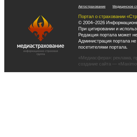
Автострахование
Медицинское с
Портал о страховании «Ст
© 2004–2026 Информационн
При цитировании и использ
Редакция портала может не
Администрация портала не
посетителями портала.
«Медиасфера»:
реклама
,
п
создание сайта
— «Maximov