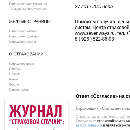
Страховая консультация
27 / 01 / 2015
Irina
Тендеры по страхованию
ЖЕЛТЫЕ СТРАНИЦЫ
Поможем получить деньг
листам. Центр страховой
Страховой надзор
www.sevenways.ru, тел. +
Страховые брокеры
8 ( 926 ) 522-86-93
Страховые союзы
О СТРАХОВАНИИ
Страховое право
Статьи
Новости
Книги
Форум
Список тегов
Ответ «Согласие» на о
Страховщик «Согласие» пока
Ответить на отзыв (для служб к
Специалист страховой компании
авторизоваться
и являться эксп