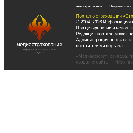
Автострахование
Медицинское с
Портал о страховании «Ст
© 2004–2026 Информационн
При цитировании и использ
Редакция портала может не
Администрация портала не
посетителями портала.
«Медиасфера»:
реклама
,
п
создание сайта
— «Maximov