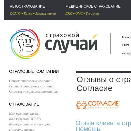
АВТОСТРАХОВАНИЕ
МЕДИЦИНСКОЕ СТРАХОВАНИЕ
ОСАГО
•
Каско
•
Зеленая карта
ДМС
•
ОМС
•
Туристов
Наш п
1109
с
кальк
СТРАХОВЫЕ КОМПАНИИ
Отзывы о стр
Список страховых компаний
Рейтинг страховых компаний
Согласие
Отзывы о страховых компаниях
СТРАХОВАНИЕ
Калькулятор каско
Калькулятор ОСАГО
Отзыв клиента ст
Калькулятор Зеленая карта
Помощь
Проверка полиса