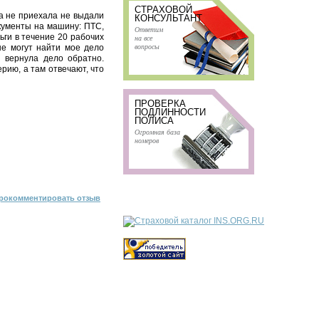
СТРАХОВОЙ
ма не приехала не выдали
КОНСУЛЬТАНТ
окументы на машину: ПТС,
Ответим
ги в течение 20 рабочих
на все
вопросы
не могут найти мое дело
и вернула дело обратно.
рию, а там отвечают, что
ПРОВЕРКА
ПОДЛИННОСТИ
ПОЛИСА
Огромная база
номеров
рокомментировать отзыв