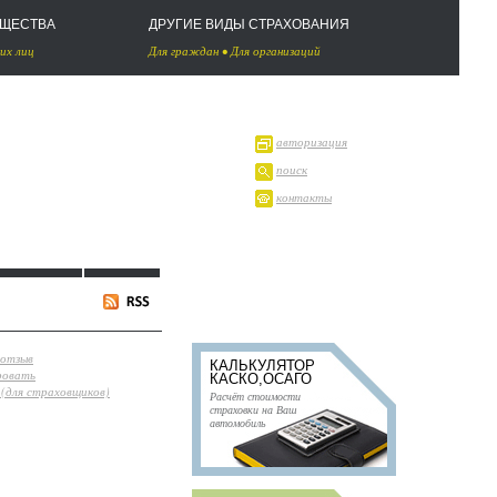
УЩЕСТВА
ДРУГИЕ ВИДЫ СТРАХОВАНИЯ
их лиц
Для граждан
•
Для организаций
авторизация
поиск
контакты
 отзыв
КАЛЬКУЛЯТОР
ровать
КАСКО,ОСАГО
(для страховщиков)
Расчёт стоимости
страховки на Ваш
автомобиль