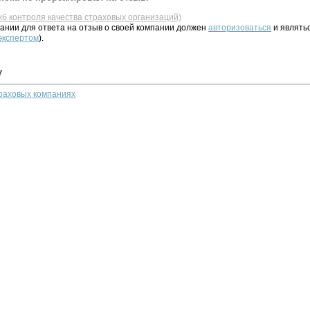
жб контроля качества страховых организаций)
ании для ответа на отзыв о своей компании должен
авторизоваться
и являть
 экспертом
).
у
траховых компаниях