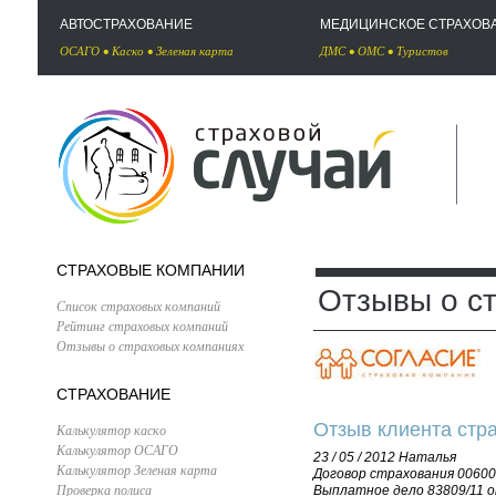
АВТОСТРАХОВАНИЕ
МЕДИЦИНСКОЕ СТРАХОВ
ОСАГО
•
Каско
•
Зеленая карта
ДМС
•
ОМС
•
Туристов
СТРАХОВЫЕ КОМПАНИИ
Отзывы о с
Список страховых компаний
Рейтинг страховых компаний
Отзывы о страховых компаниях
СТРАХОВАНИЕ
Отзыв клиента стр
Калькулятор каско
Калькулятор ОСАГО
23 / 05 / 2012
Наталья
Калькулятор Зеленая карта
Договор страхования 00600
Проверка полиса
Выплатное дело 83809/11 о