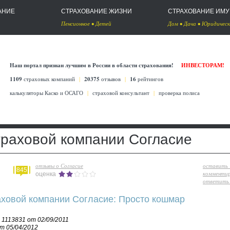
АНИЕ
СТРАХОВАНИЕ ЖИЗНИ
СТРАХОВАНИЕ ИМ
Пенсионное
•
Детей
Дом
•
Дача
•
Юридическ
Наш портал признан лучшим в России в области страхования!
ИНВЕСТОРАМ!
1109
страховых компаний
|
20375
отзывов
|
16
рейтингов
калькуляторы Каско
и
ОСАГО
|
страховой консультант
|
проверка полиса
траховой компании Согласие
отзывы о Согласие
оставить
845
комменти
оценка
ответить 
аховой компании Согласие: Просто кошмар
 1113831 от 02/09/2011
т 05/04/2012