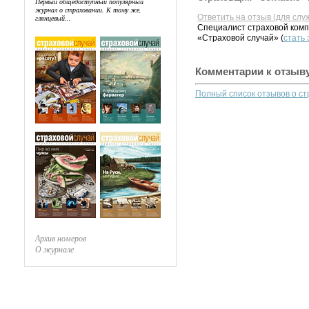
Первый общедоступный популярный
журнал о страховании. К тому же,
Ответить на отзыв (для слу
глянцевый...
Специалист страховой комп
«Страховой случай» (
стать
Комментарии к отзыв
Полный список отзывов о с
Архив номеров
О журнале