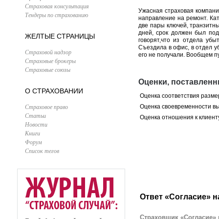
Страховая консультация
Ужасная страховая компания
Тендеры по страхованию
направление на ремонт. Кат
две пары ключей, транзитн
дней, срок должен был под
ЖЕЛТЫЕ СТРАНИЦЫ
говорят,что из отдела убы
Съездила в офис, в отдел у
Страховой надзор
его не получали. Вообщем пу
Страховые брокеры
Страховые союзы
Оценки, поставленн
О СТРАХОВАНИИ
Оценка соответствия разме
Страховое право
Оценка своевременности в
Статьи
Оценка отношения к клиент
Новости
Книги
Форум
Список тегов
Ответ «Согласие» н
Страховщик «Согласие» 