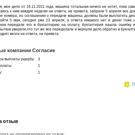
, мое дело от 16.11.2011 года, машина тотальная ничего не хотят, пока са
аюсь к ним каждую неделю ни ответа, ни привета, забрали 5 апреля все д
ые номера, по соглашению о передаче машины, должны были выплатить день
ойти 5 мая, сегодня уже 23 апреля, а ответа никакого нет и денег тоже..
тков передали его в бухгалтерию на оплату, бухгалтерия нашла ошибку 
бытков уверили,что тут же все переделали и вернули дело обратно в бухгалте
дрят мозги ни ответа, ни привета.
ые компании Согласие
ра выплаты ущербу:
3
ыплаты:
1
у:
1
П
а отзыв
пока не прореагировал на отзыв.