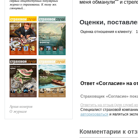
Первый общедоступный популярный
меня обманули"" и стрело
журнал о страховании. К тому же,
глянцевый...
Оценки, поставл
Оценка отношения к клиенту:
1
Ответ «Согласие» на о
Страховщик «Согласие» пока
Ответить на отзыв (для служб к
Архив номеров
Специалист страховой компании
О журнале
авторизоваться
и являться эксп
Комментарии к от