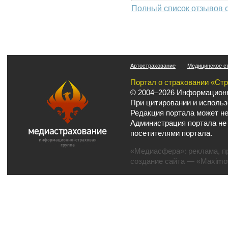
Полный список отзывов 
Автострахование
Медицинское с
Портал о страховании «Ст
© 2004–2026 Информационн
При цитировании и использ
Редакция портала может не
Администрация портала не
посетителями портала.
«Медиасфера»:
реклама
,
п
создание сайта
— «Maximov