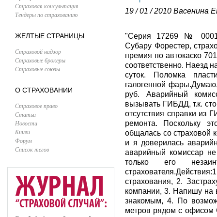
Страховая консультация
19 / 01 / 2010
Васенина Е
Тендеры по страхованию
ЖЕЛТЫЕ СТРАНИЦЫ
"Серия 17269 № 000105
Субару Форестер, страх
Страховой надзор
премия по автокаско 701
Страховые брокеры
соответственно. Наезд н
Страховые союзы
суток. Поломка пласт
галогенной фары.Думаю,
О СТРАХОВАНИИ
руб. Аварийный комис
вызывать ГИБДД, т.к. ст
Страховое право
отсутствия справки из Г
Статьи
Новости
ремонта. Поскольку э
Книги
общалась со страховой к
Форум
и я доверилась аварийн
Список тегов
аварийный комиссар не
только его незаин
страхователя.Действи
страхования, 2. Застра
компании, 3. Напишу на 
знакомым, 4. По возмо
метров рядом с офисом С