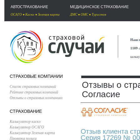
АВТОСТРАХОВАНИЕ
МЕДИЦИНСКОЕ СТРАХОВАНИЕ
ОСАГО
•
Каско
•
Зеленая карта
ДМС
•
ОМС
•
Туристов
Наш п
1109
с
кальк
СТРАХОВЫЕ КОМПАНИИ
Отзывы о стр
Список страховых компаний
Рейтинг страховых компаний
Согласие
Отзывы о страховых компаниях
СТРАХОВАНИЕ
Калькулятор каско
Калькулятор ОСАГО
Отзыв клиента ст
Калькулятор Зеленая карта
Серия 17269 № 00
Проверка полиса