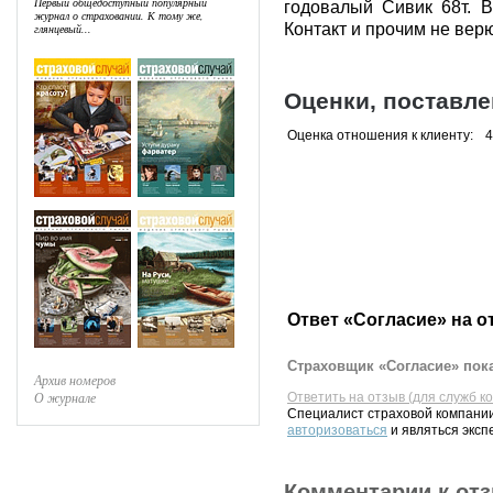
Первый общедоступный популярный
годовалый Сивик 68т. 
журнал о страховании. К тому же,
Контакт и прочим не вер
глянцевый...
Оценки, поставл
Оценка отношения к клиенту:
4
Ответ «Согласие» на о
Страховщик «Согласие» пока
Архив номеров
О журнале
Ответить на отзыв (для служб к
Специалист страховой компании
авторизоваться
и являться эксп
Комментарии к от