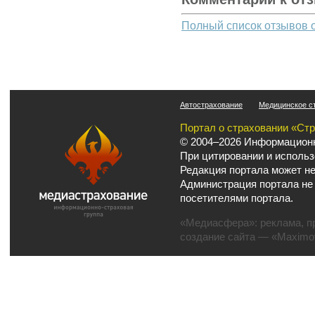
Полный список отзывов 
Автострахование
Медицинское с
Портал о страховании «Ст
© 2004–2026 Информационн
При цитировании и использ
Редакция портала может не
Администрация портала не
посетителями портала.
«Медиасфера»:
реклама
,
п
создание сайта
— «Maximov