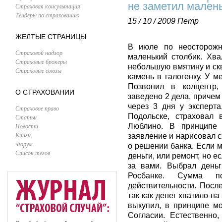
не заметил малень
Страховая консультация
Тендеры по страхованию
15 / 10 / 2009
Петр
ЖЕЛТЫЕ СТРАНИЦЫ
В июле по неосторожн
Страховой надзор
маленький столбик. Хва
Страховые брокеры
небольшую вмятину и скв
Страховые союзы
камень в галогенку. У м
Позвонил в колцентр,
О СТРАХОВАНИИ
заведено 2 дела, причем
через 3 дня у эксперт
Страховое право
Подольске, страховал
Статьи
Новости
Люблино. В принципе 
Книги
заявление и нарисовал с
Форум
о решении банка. Если м
Список тегов
деньги, или ремонт, но е
за вами. Выбрал деньг
Росбанке. Сумма по
действительности. После
так как денег хватило на
выкупил, в принципе мо
Согласии. Естественно,