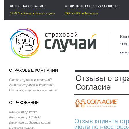
АВТОСТРАХОВАНИЕ
МЕДИЦИНСКОЕ СТРАХОВАНИЕ
ОСАГО
•
Каско
•
Зеленая карта
ДМС
•
ОМС
•
Туристов
Наш п
1109
с
кальк
СТРАХОВЫЕ КОМПАНИИ
Отзывы о стр
Список страховых компаний
Рейтинг страховых компаний
Согласие
Отзывы о страховых компаниях
СТРАХОВАНИЕ
Калькулятор каско
Калькулятор ОСАГО
Отзыв клиента ст
Калькулятор Зеленая карта
июле по неосторо
Проверка полиса