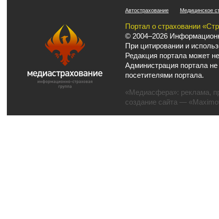
Автострахование
Медицинское с
Портал о страховании «Ст
© 2004–2026 Информационн
При цитировании и использ
Редакция портала может не
Администрация портала не
посетителями портала.
«Медиасфера»:
реклама
,
п
создание сайта
— «Maximov