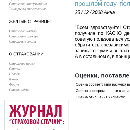
прошлом году, по
Страховая консультация
Тендеры по страхованию
25 / 12 / 2008
Анна
ЖЕЛТЫЕ СТРАНИЦЫ
"Всем здравствуйте! Ст
Страховой надзор
получила по КАСКО дв
Страховые брокеры
советую пользоваться ус
Страховые союзы
обратитесь к независим
занижают суммы выплат 
О СТРАХОВАНИИ
А в остальном я, в принц
Страховое право
Статьи
Новости
Оценки, поставл
Книги
Форум
Оценка соответствия размера в
Список тегов
Оценка своевременности выпла
Оценка отношения к клиенту: