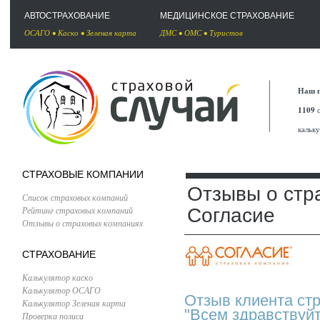
АВТОСТРАХОВАНИЕ
МЕДИЦИНСКОЕ СТРАХОВАНИЕ
ОСАГО
•
Каско
•
Зеленая карта
ДМС
•
ОМС
•
Туристов
Наш п
1109
с
кальк
СТРАХОВЫЕ КОМПАНИИ
Отзывы о стр
Список страховых компаний
Рейтинг страховых компаний
Согласие
Отзывы о страховых компаниях
СТРАХОВАНИЕ
Калькулятор каско
Калькулятор ОСАГО
Отзыв клиента ст
Калькулятор Зеленая карта
"Всем здравствуйт
Проверка полиса