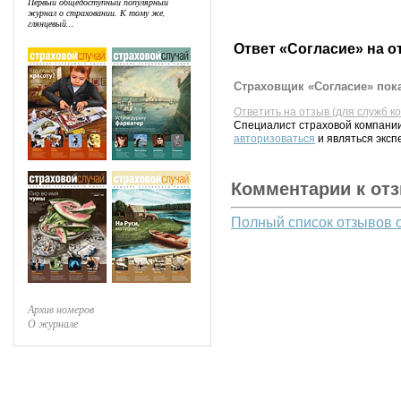
Первый общедоступный популярный
журнал о страховании. К тому же,
глянцевый...
Ответ «Согласие» на о
Страховщик «Согласие» пока
Ответить на отзыв (для служб к
Специалист страховой компании
авторизоваться
и являться эксп
Комментарии к от
Полный список отзывов 
Архив номеров
О журнале