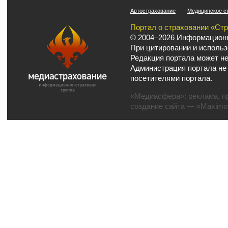
Автострахование
Медицинское с
Портал о страховании «Ст
© 2004–2026 Информационн
При цитировании и использ
Редакция портала может не
Администрация портала не
посетителями портала.
«Медиасфера»:
реклама
,
п
создание сайта
— «Maximov