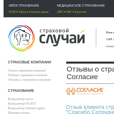
АВТОСТРАХОВАНИЕ
МЕДИЦИНСКОЕ СТРАХОВАНИЕ
ОСАГО
•
Каско
•
Зеленая карта
ДМС
•
ОМС
•
Туристов
Наш п
1109
с
кальк
СТРАХОВЫЕ КОМПАНИИ
Отзывы о стр
Список страховых компаний
Рейтинг страховых компаний
Согласие
Отзывы о страховых компаниях
СТРАХОВАНИЕ
Калькулятор каско
Калькулятор ОСАГО
Отзыв клиента ст
Калькулятор Зеленая карта
"Спасибо Сотрудн
Проверка полиса