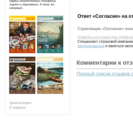
Первый общедоступный популярный
журнал о страховании. К тому же,
глянцевый...
Ответ «Согласие» на о
Страховщик «Согласие» пока
Ответить на отзыв (для служб к
Специалист страховой компании
авторизоваться
и являться эксп
Комментарии к от
Полный список отзывов 
Архив номеров
О журнале