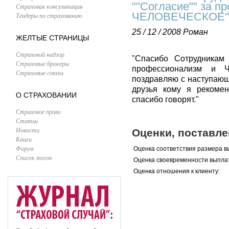
""Согласие"" за п
Страховая консультация
ЧЕЛОВЕЧЕСКОЕ"
Тендеры по страхованию
25 / 12 / 2008
Роман
ЖЕЛТЫЕ СТРАНИЦЫ
Страховой надзор
"Спасибо Сотрудникам
Страховые брокеры
профессионализм и 
Страховые союзы
поздравляю с наступаю
друзья кому я рекоме
О СТРАХОВАНИИ
спасибо говорят."
Страховое право
Статьи
Новости
Оценки, поставл
Книги
Форум
Оценка соответствия размера в
Список тегов
Оценка своевременности выпла
Оценка отношения к клиенту: