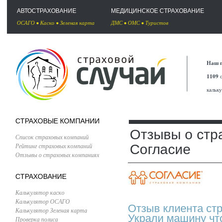
АВТОСТРАХОВАНИЕ
МЕДИЦИНСКОЕ СТРАХОВАНИЕ
ОСАГО
•
Каско
•
Зеленая карта
ДМС
•
ОМС
•
Туристов
Наш п
1109
с
кальк
СТРАХОВЫЕ КОМПАНИИ
Отзывы о стр
Список страховых компаний
Рейтинг страховых компаний
Согласие
Отзывы о страховых компаниях
СТРАХОВАНИЕ
Калькулятор каско
Калькулятор ОСАГО
Отзыв клиента ст
Калькулятор Зеленая карта
Украли машину чт
Проверка полиса