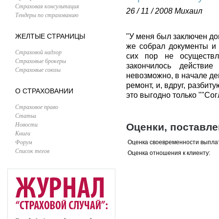
Страховая консультация
26 / 11 / 2008
Михаил
Тендеры по страхованию
ЖЕЛТЫЕ СТРАНИЦЫ
"У меня был заключен до
же собрал документы и 
Страховой надзор
сих пор не осуществл
Страховые брокеры
закончилось действие
Страховые союзы
невозможно, в начале д
ремонт, и, вдруг, разбит
О СТРАХОВАНИИ
это выгодно только ""Сог
Страховое право
Статьи
Новости
Оценки, поставл
Книги
Форум
Оценка своевременности выпла
Список тегов
Оценка отношения к клиенту: