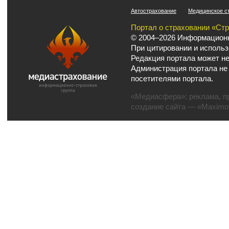
Автострахование
Медицинское с
Портал о страховании «Ст
© 2004–2026 Информационн
При цитировании и использ
Редакция портала может не
Администрация портала не
посетителями портала.
«Медиасфера»:
реклама
,
п
создание сайта
— «Maximov