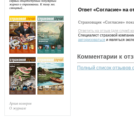
Первый общедоступный популярный
журнал о страховании. К тому же,
глянцевый...
Ответ «Согласие» на о
Страховщик «Согласие» пока
Ответить на отзыв (для служб к
Специалист страховой компании
авторизоваться
и являться эксп
Комментарии к от
Полный список отзывов 
Архив номеров
О журнале