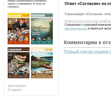
Первый общедоступный популярный
Ответ «Согласие» на о
журнал о страховании. К тому же,
глянцевый...
Страховщик «Согласие» пока
Ответить на отзыв (для служб к
Специалист страховой компании
авторизоваться
и являться эксп
Комментарии к от
Полный список отзывов 
Архив номеров
О журнале