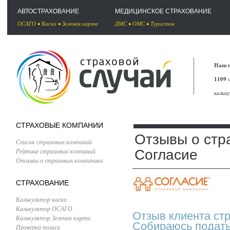
АВТОСТРАХОВАНИЕ
МЕДИЦИНСКОЕ СТРАХОВАНИЕ
ОСАГО
•
Каско
•
Зеленая карта
ДМС
•
ОМС
•
Туристов
Наш п
1109
с
кальк
СТРАХОВЫЕ КОМПАНИИ
Отзывы о стр
Список страховых компаний
Рейтинг страховых компаний
Согласие
Отзывы о страховых компаниях
СТРАХОВАНИЕ
Калькулятор каско
Калькулятор ОСАГО
Отзыв клиента ст
Калькулятор Зеленая карта
Собираюсь подать 
Проверка полиса