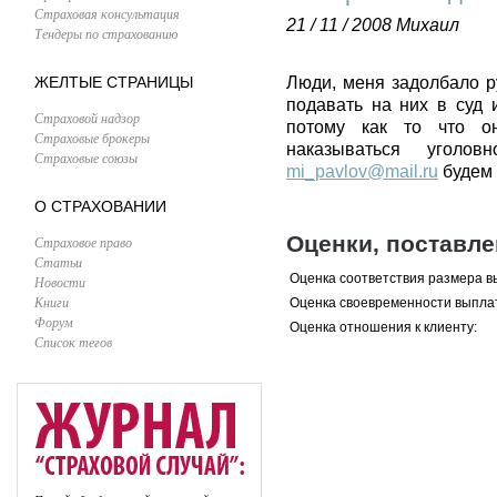
Страховая консультация
21 / 11 / 2008
Михаил
Тендеры по страхованию
ЖЕЛТЫЕ СТРАНИЦЫ
Люди, меня задолбало р
подавать на них в суд 
Страховой надзор
потому как то что 
Страховые брокеры
наказываться угол
Страховые союзы
mi_pavlov@mail.ru
будем 
О СТРАХОВАНИИ
Оценки, поставл
Страховое право
Статьи
Оценка соответствия размера в
Новости
Книги
Оценка своевременности выпла
Форум
Оценка отношения к клиенту:
Список тегов