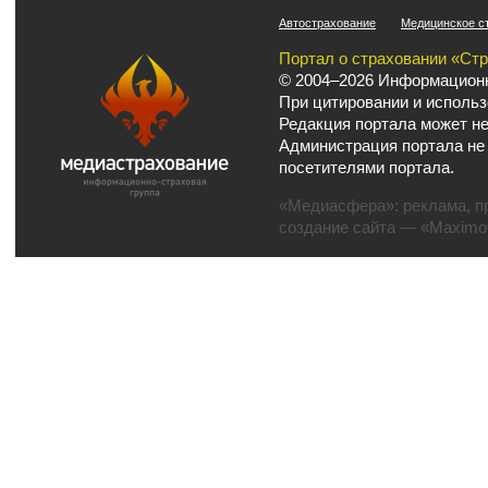
Автострахование
Медицинское с
Портал о страховании «Ст
© 2004–2026 Информационн
При цитировании и использ
Редакция портала может не
Администрация портала не
посетителями портала.
«Медиасфера»:
реклама
,
п
создание сайта
— «Maximov