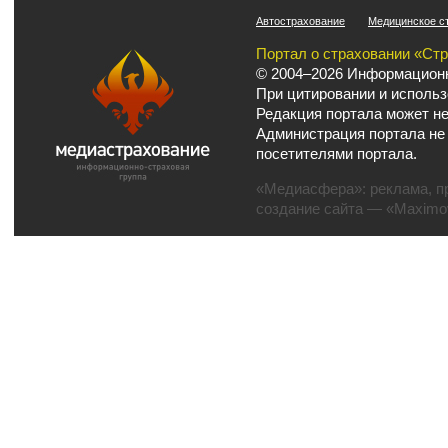
Автострахование
Медицинское с
Портал о страховании «Ст
© 2004–2026 Информационн
При цитировании и использ
Редакция портала может не
Администрация портала не
посетителями портала.
«Медиасфера»:
реклама
,
п
создание сайта
— «Maximov