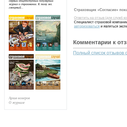
Первый общедоступный популярный
журнал о страховании. К тому же,
глянцевый...
Страховщик «Согласие» пока
Ответить на отзыв (для служб к
Специалист страховой компании
авторизоваться
и являться эксп
Комментарии к от
Полный список отзывов 
Архив номеров
О журнале