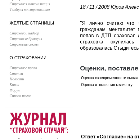
Страховая консультация
18 / 11 / 2008
Юров Алекс
Тендеры по страхованию
ЖЕЛТЫЕ СТРАНИЦЫ
"Я лично считаю что 
гражданам менталитет 
Страховой надзор
попав в ДТП сраховая 
Страховые брокеры
страховка окупила
Страховые союзы
образовалась.Стыдитесь.
О СТРАХОВАНИИ
Оценки, поставл
Страховое право
Статьи
Оценка своевременности выпла
Новости
Книги
Оценка отношения к клиенту:
Форум
Список тегов
Ответ «Согласие» на о