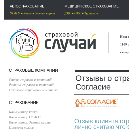
АВТОСТРАХОВАНИЕ
МЕДИЦИНСКОЕ СТРАХОВАНИЕ
ОСАГО
•
Каско
•
Зеленая карта
ДМС
•
ОМС
•
Туристов
Наш п
1109
с
кальк
СТРАХОВЫЕ КОМПАНИИ
Отзывы о стр
Список страховых компаний
Рейтинг страховых компаний
Согласие
Отзывы о страховых компаниях
СТРАХОВАНИЕ
Калькулятор каско
Калькулятор ОСАГО
Отзыв клиента ст
Калькулятор Зеленая карта
лично считаю что 
Проверка полиса