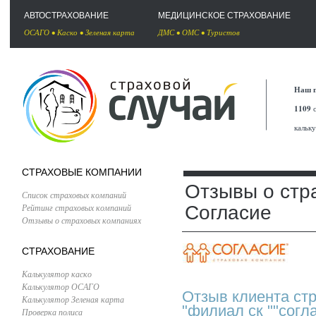
АВТОСТРАХОВАНИЕ
МЕДИЦИНСКОЕ СТРАХОВАНИЕ
ОСАГО
•
Каско
•
Зеленая карта
ДМС
•
ОМС
•
Туристов
Наш п
1109
с
кальк
СТРАХОВЫЕ КОМПАНИИ
Отзывы о стр
Список страховых компаний
Рейтинг страховых компаний
Согласие
Отзывы о страховых компаниях
СТРАХОВАНИЕ
Калькулятор каско
Калькулятор ОСАГО
Отзыв клиента ст
Калькулятор Зеленая карта
"филиал ск ""согл
Проверка полиса