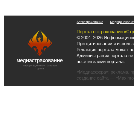
Автострахование
Медицинское с
Портал о страховании «Ст
© 2004–2026 Информационн
При цитировании и использ
Редакция портала может не
Администрация портала не
посетителями портала.
«Медиасфера»:
реклама
,
п
создание сайта
— «Maximov