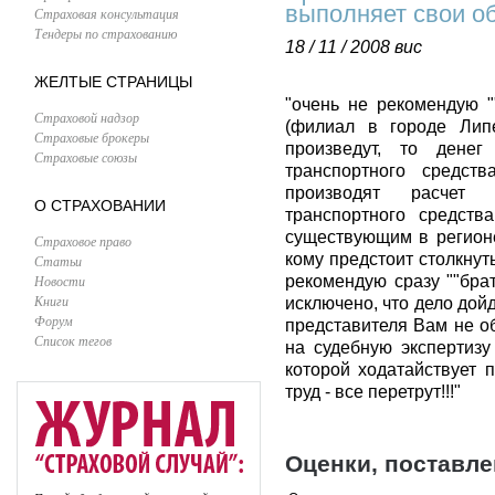
выполняет свои о
Страховая консультация
Тендеры по страхованию
18 / 11 / 2008
вис
ЖЕЛТЫЕ СТРАНИЦЫ
"очень не рекомендую "
Страховой надзор
(филиал в городе Липе
Страховые брокеры
произведут, то денег
Страховые союзы
транспортного средств
производят расчет 
О СТРАХОВАНИИ
транспортного средст
существующим в регионе
Страховое право
кому предстоит столкнут
Статьи
Новости
рекомендую сразу ""брат
Книги
исключено, что дело дой
Форум
представителя Вам не об
Список тегов
на судебную экспертизу
которой ходатайствует 
труд - все перетрут!!!"
Оценки, поставл