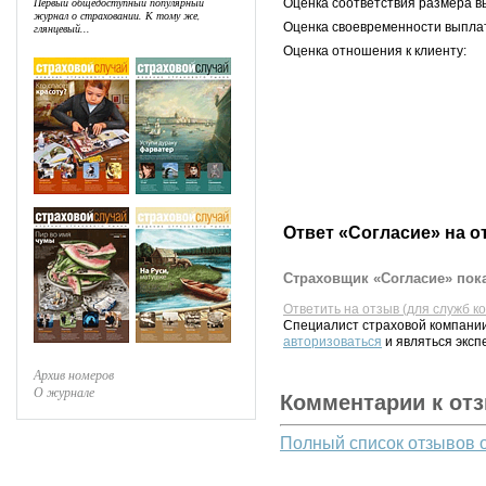
Первый общедоступный популярный
Оценка соответствия размера в
журнал о страховании. К тому же,
Оценка своевременности выпла
глянцевый...
Оценка отношения к клиенту:
Ответ «Согласие» на о
Страховщик «Согласие» пока
Ответить на отзыв (для служб к
Специалист страховой компании
авторизоваться
и являться эксп
Архив номеров
О журнале
Комментарии к от
Полный список отзывов 