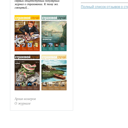
Первый общедоступный популярный
журнал о страховании. К тому же,
Полный список отзывов о с
глянцевый...
Архив номеров
О журнале