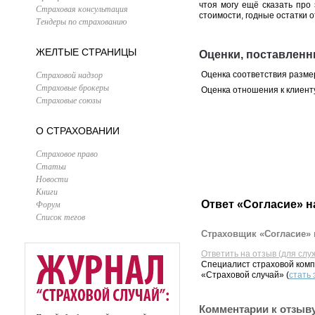
чтоя могу ещё сказать про
Страховая консультация
стоимости, годные остатки о
Тендеры по страхованию
ЖЕЛТЫЕ СТРАНИЦЫ
Оценки, поставленн
Страховой надзор
Оценка соответствия разме
Страховые брокеры
Оценка отношения к клиент
Страховые союзы
О СТРАХОВАНИИ
Страховое право
Статьи
Новости
Книги
Ответ «Согласие» н
Форум
Список тегов
Страховщик «Согласие» 
Ответить на отзыв (для слу
Специалист страховой комп
«Страховой случай» (
стать
Комментарии к отзыв