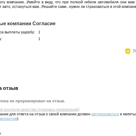
 эту компанию...Имейте в виду, что при полной гибили автомобиля они вам
т авто, остануться вам...Решайте сами...нужно ли страховаться в этой компан
ые компании Согласие
ра выплаты ущербу:
1
у:
1
П
а отзыв
пока не прореагировал на отзыв.
жб контроля качества страховых организаций)
ании для ответа на отзыв о своей компании должен
авторизоваться
и являть
 экспертом
).
у