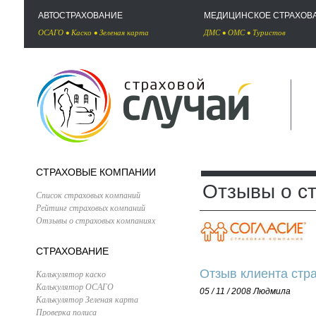
АВТОСТРАХОВАНИЕ
МЕДИЦИНСКОЕ СТРАХОВ
ОСАГО
•
Каско
•
Зеленая карта
ДМС
•
ОМС
•
Туристов
СТРАХОВЫЕ КОМПАНИИ
Отзывы о с
Список страховых компаний
Рейтинг страховых компаний
Отзывы о страховых компаниях
СТРАХОВАНИЕ
Отзыв клиента стр
Калькулятор каско
Калькулятор ОСАГО
05 / 11 / 2008
Людмила
Калькулятор Зеленая карта
Проверка полиса