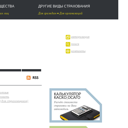
УЩЕСТВА
ДРУГИЕ ВИДЫ СТРАХОВАНИЯ
их лиц
Для граждан
•
Для организаций
авторизация
поиск
контакты
 отзыв
КАЛЬКУЛЯТОР
ровать
КАСКО,ОСАГО
(для страховщиков)
Расчёт стоимости
страховки на Ваш
автомобиль