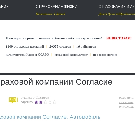
АНИЕ
СТРАХОВАНИЕ ЖИЗНИ
СТРАХОВАНИЕ ИМ
Пенсионное
•
Детей
Дом
•
Дача
•
Юридическ
Наш портал признан лучшим в России в области страхования!
ИНВЕСТОРАМ!
1109
страховых компаний
|
20375
отзывов
|
16
рейтингов
калькуляторы Каско
и
ОСАГО
|
страховой консультант
|
проверка полиса
траховой компании Согласие
отзывы о Согласие
оставить
845
комменти
оценка
ответить 
аховой компании Согласие: Автомобиль