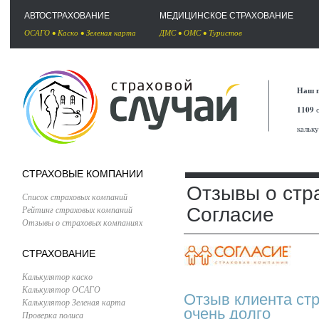
АВТОСТРАХОВАНИЕ
МЕДИЦИНСКОЕ СТРАХОВАНИЕ
ОСАГО
•
Каско
•
Зеленая карта
ДМС
•
ОМС
•
Туристов
Наш п
1109
с
кальк
СТРАХОВЫЕ КОМПАНИИ
Отзывы о стр
Список страховых компаний
Рейтинг страховых компаний
Согласие
Отзывы о страховых компаниях
СТРАХОВАНИЕ
Калькулятор каско
Калькулятор ОСАГО
Отзыв клиента ст
Калькулятор Зеленая карта
очень долго
Проверка полиса