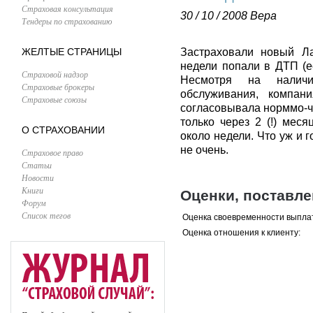
Страховая консультация
30 / 10 / 2008
Вера
Тендеры по страхованию
ЖЕЛТЫЕ СТРАНИЦЫ
Застраховали новый Л
недели попали в ДТП (е
Страховой надзор
Несмотря на наличи
Страховые брокеры
обслуживания, компан
Страховые союзы
согласовывала норммо-ч
только через 2 (!) мес
О СТРАХОВАНИИ
около недели. Что уж и г
не очень.
Страховое право
Статьи
Новости
Книги
Оценки, поставл
Форум
Список тегов
Оценка своевременности выпла
Оценка отношения к клиенту: