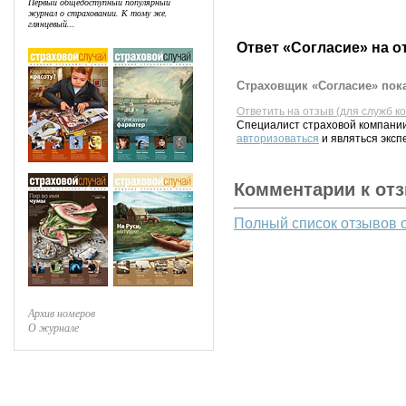
Первый общедоступный популярный
журнал о страховании. К тому же,
глянцевый...
Ответ «Согласие» на о
Страховщик «Согласие» пока
Ответить на отзыв (для служб к
Специалист страховой компании
авторизоваться
и являться эксп
Комментарии к от
Полный список отзывов 
Архив номеров
О журнале