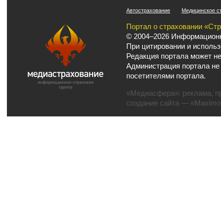
Автострахование
Медицинское с
Портал о страховании «Ст
© 2004–2026 Информационн
При цитировании и использ
Редакция портала может не
Администрация портала не
посетителями портала.
«Медиасфера»:
реклама
,
п
создание сайта
— «Maximov