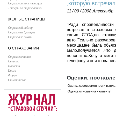
,которую встречал
Страховая консультация
Тендеры по страхованию
11 / 09 / 2008
Александр
ЖЕЛТЫЕ СТРАНИЦЫ
"Ради справедливости
Страховой надзор
встречал в страховых 
Страховые брокеры
своих СТОА,но столкн
Страховые союзы
авто.""сильно разочаро
месяца,мне была обьясн
О СТРАХОВАНИИ
было,получается ,что
непонятно.Хочу отметит
Страховое право
телефону и они отзванив
Статьи
Новости
Книги
Форум
Оценки, поставл
Список тегов
Оценка своевременности выпла
Оценка отношения к клиенту: