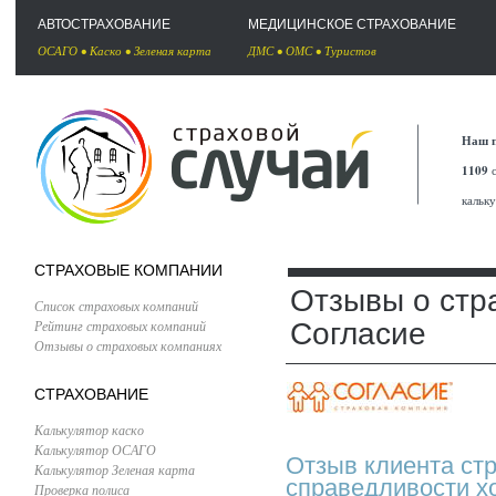
АВТОСТРАХОВАНИЕ
МЕДИЦИНСКОЕ СТРАХОВАНИЕ
ОСАГО
•
Каско
•
Зеленая карта
ДМС
•
ОМС
•
Туристов
Наш п
1109
с
кальк
СТРАХОВЫЕ КОМПАНИИ
Отзывы о стр
Список страховых компаний
Рейтинг страховых компаний
Согласие
Отзывы о страховых компаниях
СТРАХОВАНИЕ
Калькулятор каско
Калькулятор ОСАГО
Отзыв клиента ст
Калькулятор Зеленая карта
справедливости х
Проверка полиса