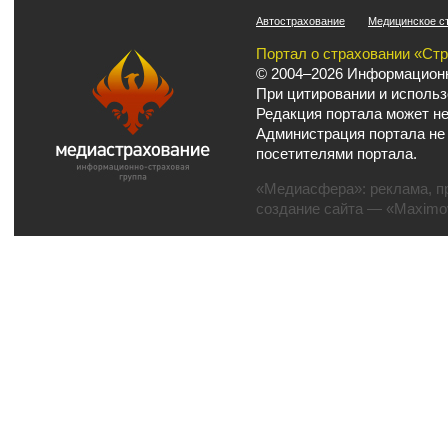
Автострахование
Медицинское с
Портал о страховании «Ст
© 2004–2026 Информационн
При цитировании и использ
Редакция портала может не
Администрация портала не
посетителями портала.
«Медиасфера»:
реклама
,
п
создание сайта
— «Maximov