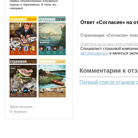
Первый общедоступный популярный
журнал о страховании. К тому же,
глянцевый...
Ответ «Согласие» на о
Страховщик «Согласие» пока
Ответить на отзыв (для служб к
Специалист страховой компании
авторизоваться
и являться эксп
Комментарии к от
Полный список отзывов 
Архив номеров
О журнале