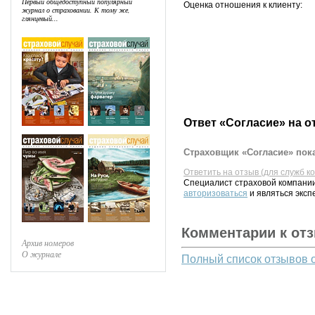
Первый общедоступный популярный
Оценка отношения к клиенту:
журнал о страховании. К тому же,
глянцевый...
Ответ «Согласие» на о
Страховщик «Согласие» пока
Ответить на отзыв (для служб к
Специалист страховой компании
авторизоваться
и являться эксп
Комментарии к от
Архив номеров
О журнале
Полный список отзывов 