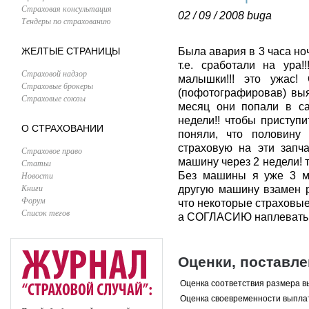
Страховая консультация
02 / 09 / 2008
buga
Тендеры по страхованию
ЖЕЛТЫЕ СТРАНИЦЫ
Была авария в 3 часа ноч
т.е. сработали на ура
Страховой надзор
малышки!!! это ужас!
Страховые брокеры
(пофотографировав) выя
Страховые союзы
месяц они попали в са
недели!! чтобы приступ
О СТРАХОВАНИИ
поняли, что половину 
страховую на эти запча
Страховое право
машину через 2 недели! т
Статьи
Новости
Без машины я уже 3 ме
Книги
другую машину взамен р
Форум
что некоторые страховы
Список тегов
а СОГЛАСИЮ наплевать!
Оценки, поставл
Оценка соответствия размера в
Оценка своевременности выпла