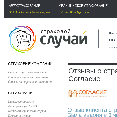
АВТОСТРАХОВАНИЕ
МЕДИЦИНСКОЕ СТРАХОВАНИЕ
ОСАГО
•
Каско
•
Зеленая карта
ДМС
•
ОМС
•
Туристов
Наш п
1109
с
кальк
СТРАХОВЫЕ КОМПАНИИ
Отзывы о стр
Список страховых компаний
Рейтинг страховых компаний
Согласие
Отзывы о страховых компаниях
СТРАХОВАНИЕ
Калькулятор каско
Калькулятор ОСАГО
Отзыв клиента ст
Калькулятор Зеленая карта
Была авария в 3 ч
Проверка полиса