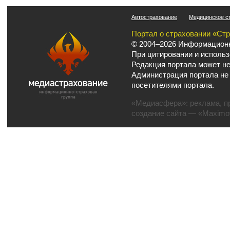
Автострахование
Медицинское с
Портал о страховании «Ст
© 2004–2026 Информационн
При цитировании и использ
Редакция портала может не
Администрация портала не
посетителями портала.
«Медиасфера»:
реклама
,
п
создание сайта
— «Maximov