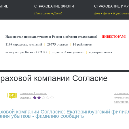
АНИЕ
СТРАХОВАНИЕ ЖИЗНИ
СТРАХОВАНИЕ ИМ
Пенсионное
•
Детей
Дом
•
Дача
•
Юридическ
Наш портал признан лучшим в России в области страхования!
ИНВЕСТОРАМ!
1109
страховых компаний
|
20375
отзывов
|
16
рейтингов
калькуляторы Каско
и
ОСАГО
|
страховой консультант
|
проверка полиса
траховой компании Согласие
отзывы о Согласие
оставить
845
комменти
оценка
ответить 
аховой компании Согласие: Екатеринбургский филиа
ания убытков - фамилию сообщить