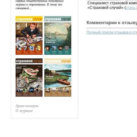
Первый общедоступный популярный
Специалист страховой комп
журнал о страховании. К тому же,
«Страховой случай» (
стать
глянцевый...
Комментарии к отзыв
Полный список отзывов о с
Архив номеров
О журнале