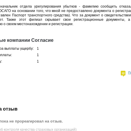
 начальник отдела урегулирования убытков - фамилию сообщить отказа
ОСАГО на основании того, что мной не предоставлено документа о регистра
авлен Паспорт транспортного средства). Что за документ о свидетельстве
ет. Также этот филиал скрывает свои регистрационные документы, а
 о своем местонахождении и регистрации.
ые компании Согласие
ра выплаты ущербу:
1
ыплаты:
1
у:
1
П
а отзыв
пока не прореагировал на отзыв.
жб контроля качества страховых организаций)