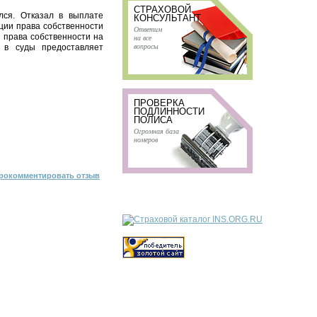
СТРАХОВОЙ
лся. Отказал в выплате
КОНСУЛЬТАНТ
ции права собственности
Ответим
и права собственности на
на все
вопросы
 в суды предоставляет
ПРОВЕРКА
ПОДЛИННОСТИ
ПОЛИСА
Огромная база
номеров
рокомментировать отзыв