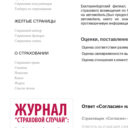
Страховая консультация
Екатеринбургский филиал,
Тендеры по страхованию
страхового возмещения по 
на автомобиль.(был предост
автомобиль никто не зна
ЖЕЛТЫЕ СТРАНИЦЫ
противоречивую информацию
Страховой надзор
Страховые брокеры
Оценки, поставленн
Страховые союзы
Оценка соответствия разме
О СТРАХОВАНИИ
Оценка своевременности в
Оценка отношения к клиент
Страховое право
Статьи
Новости
Книги
Форум
Список тегов
Ответ «Согласие» н
Страховщик «Согласие» 
Ответить на отзыв (для слу