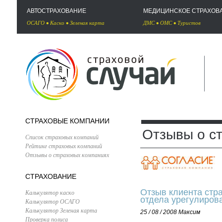
АВТОСТРАХОВАНИЕ
МЕДИЦИНСКОЕ СТРАХОВ
ОСАГО
•
Каско
•
Зеленая карта
ДМС
•
ОМС
•
Туристов
СТРАХОВЫЕ КОМПАНИИ
Отзывы о с
Список страховых компаний
Рейтинг страховых компаний
Отзывы о страховых компаниях
СТРАХОВАНИЕ
Отзыв клиента стр
Калькулятор каско
отдела урегулиров
Калькулятор ОСАГО
Калькулятор Зеленая карта
25 / 08 / 2008
Максим
Проверка полиса