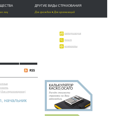
УЩЕСТВА
ДРУГИЕ ВИДЫ СТРАХОВАНИЯ
их лиц
Для граждан
•
Для организаций
авторизация
поиск
контакты
 отзыв
КАЛЬКУЛЯТОР
ровать
КАСКО,ОСАГО
(для страховщиков)
Расчёт стоимости
страховки на Ваш
автомобиль
л, начальник