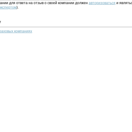
ании для ответа на отзыв о своей компании должен
авторизоваться
и являть
 экспертом
).
у
траховых компаниях