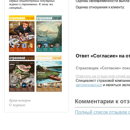
Первый общедоступный популярный
Оценка своевременности выпла
журнал о страховании. К тому же,
Оценка отношения к клиенту:
глянцевый...
Ответ «Согласие» на о
Страховщик «Согласие» пока
Ответить на отзыв (для служб к
Специалист страховой компании
авторизоваться
и являться эксп
Архив номеров
Комментарии к от
О журнале
Полный список отзывов 