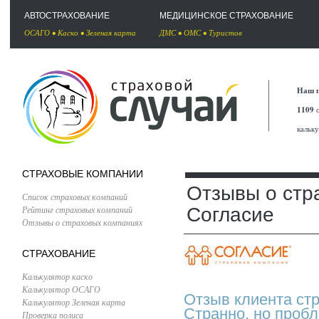
АВТОСТРАХОВАНИЕ
МЕДИЦИНСКОЕ СТРАХОВАНИЕ
ОСАГО
•
Каско
•
Зеленая карта
ДМС
•
ОМС
•
Туристов
Наш п
1109
с
кальк
СТРАХОВЫЕ КОМПАНИИ
Отзывы о стр
Список страховых компаний
Рейтинг страховых компаний
Согласие
Отзывы о страховых компаниях
СТРАХОВАНИЕ
Калькулятор каско
Калькулятор ОСАГО
Отзыв клиента ст
Калькулятор Зеленая карта
Странно, но проб
Проверка полиса