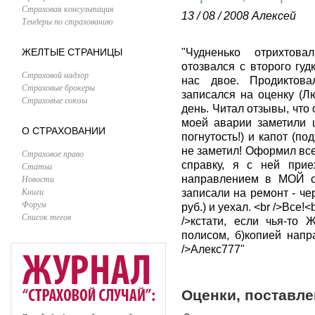
Страховая консультация
13 / 08 / 2008
Алексей
Тендеры по страхованию
ЖЕЛТЫЕ СТРАНИЦЫ
"Чудненько отрихтова
отозвался с второго гуд
Страховой надзор
нас двое. Продиктова
Страховые брокеры
записался на оценку (
Страховые союзы
день. Читал отзывы, что 
моей аварии заметили 
О СТРАХОВАНИИ
погнутость!) и капот (п
не заметил! Оформил все
Страховое право
справку, я с ней прие
Статьи
Новости
направлением в МОЙ с
Книги
записали на ремонт - че
Форум
руб.) и уехал. <br />Все!
Список тегов
/>кстати, если чья-то Ж
полисом, б)копией напр
/>Алекс777"
Оценки, поставл