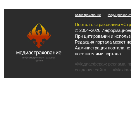
Автострахование
Медицинское с
Портал о страховании «Ст
© 2004–2026 Информационн
При цитировании и использ
Редакция портала может не
Администрация портала не
посетителями портала.
«Медиасфера»:
реклама
,
п
создание сайта
— «Maximov