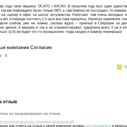
ва года свою машину: ОСАГО + КАСКО. В прошлом году был один единств
ак как повреждено было только ЛКП, а сам бампер не пострадал, то никаких с
 на оценку в офис на шоссе энтузиастов. Работают там очень молодые 
 а вот в очереди постоять 1,5 часа все-таки пришлось. Написал заявление, п
дели (сейчас уже не помню, сколько ждал) – приехал в Сбербанк за де
ее деньги. А машину я так и не отремонтировал. Царапина всего 3 см и ее
ся :))) Если будет что-то посерьезнее, тогда заодно и бампер перекрашу!
ые компании Согласие
у:
5
П
а отзыв
пока не прореагировал на отзыв.
жб контроля качества страховых организаций)
ании для ответа на отзыв о своей компании должен
авторизоваться
и являть