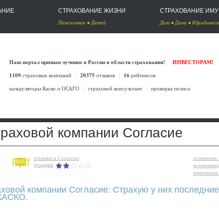
АНИЕ
СТРАХОВАНИЕ ЖИЗНИ
СТРАХОВАНИЕ ИМ
Пенсионное
•
Детей
Дом
•
Дача
•
Юридическ
Наш портал признан лучшим в России в области страхования!
ИНВЕСТОРАМ!
1109
страховых компаний
|
20375
отзывов
|
16
рейтингов
калькуляторы Каско
и
ОСАГО
|
страховой консультант
|
проверка полиса
траховой компании Согласие
отзывы о Согласие
оставить
845
комменти
оценка
ответить 
аховой компании Согласие: Страхую у них последние
КАСКО.