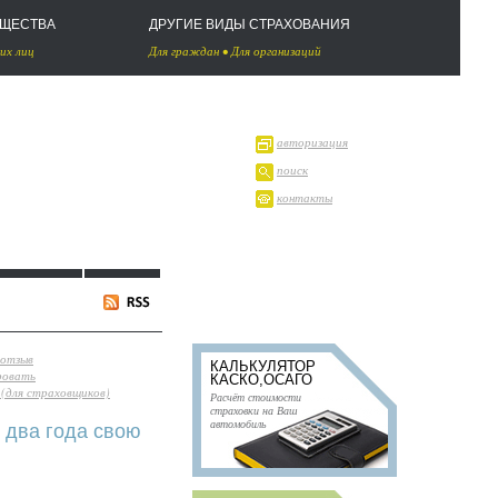
УЩЕСТВА
ДРУГИЕ ВИДЫ СТРАХОВАНИЯ
их лиц
Для граждан
•
Для организаций
авторизация
поиск
контакты
 отзыв
КАЛЬКУЛЯТОР
ровать
КАСКО,ОСАГО
(для страховщиков)
Расчёт стоимости
страховки на Ваш
автомобиль
 два года свою