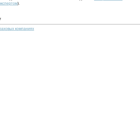
 экспертом
).
у
траховых компаниях