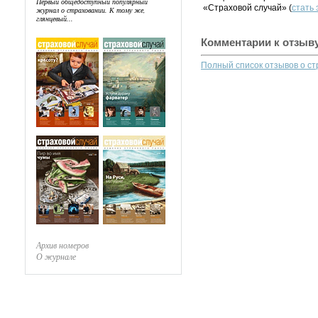
Первый общедоступный популярный
«Страховой случай» (
стать
журнал о страховании. К тому же,
глянцевый...
Комментарии к отзыв
Полный список отзывов о с
Архив номеров
О журнале