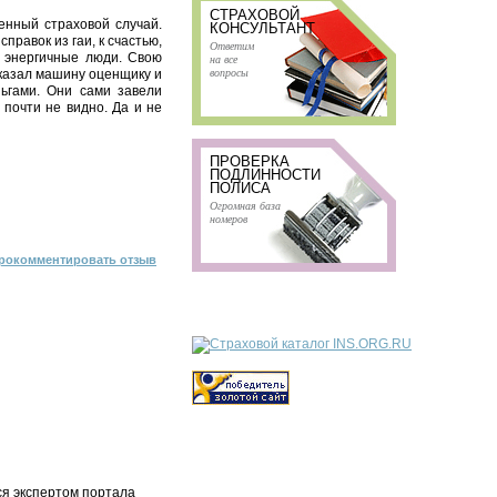
СТРАХОВОЙ
енный страховой случай.
КОНСУЛЬТАНТ
правок из гаи, к счастью,
Ответим
и энергичные люди. Свою
на все
вопросы
оказал машину оценщику и
ньгами. Они сами завели
 почти не видно. Да и не
ПРОВЕРКА
ПОДЛИННОСТИ
ПОЛИСА
Огромная база
номеров
рокомментировать отзыв
ся экспертом портала