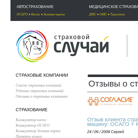
АВТОСТРАХОВАНИЕ
МЕДИЦИНСКОЕ СТРАХОВ
ОСАГО
•
Каско
•
Зеленая карта
ДМС
•
ОМС
•
Туристов
СТРАХОВЫЕ КОМПАНИИ
Отзывы о с
Список страховых компаний
Рейтинг страховых компаний
Отзывы о страховых компаниях
СТРАХОВАНИЕ
Отзыв клиента стр
Калькулятор каско
машину: ОСАГО + 
Калькулятор ОСАГО
Калькулятор Зеленая карта
24 / 06 / 2008
Сергей
Проверка полиса