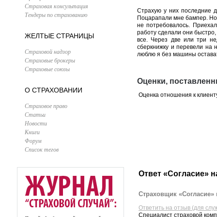
Страховая консультация
Страхую у них последние д
Тендеры по страхованию
Поцарапали мне бампер. Но т
не потребовалось. Приехал
работу сделали они быстро,
ЖЕЛТЫЕ СТРАНИЦЫ
все. Через две или три не
сберкнижку и перевели на н
Страховой надзор
люблю я без машины оставать
Страховые брокеры
Страховые союзы
Оценки, поставленн
О СТРАХОВАНИИ
Оценка отношения к клиент
Страховое право
Статьи
Новости
Книги
Форум
Список тегов
Ответ «Согласие» н
Страховщик «Согласие» 
Ответить на отзыв (для слу
Специалист страховой комп