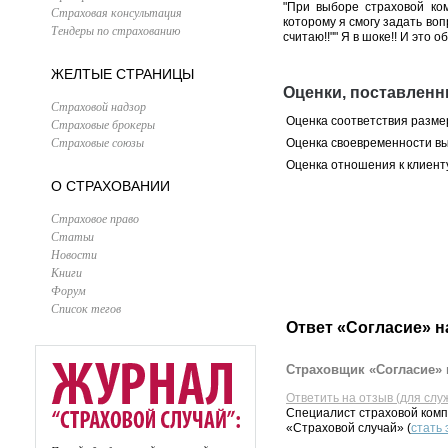
"При выборе страховой ко
Страховая консультация
которому я смогу задать воп
Тендеры по страхованию
считаю!!"" Я в шоке!! И это 
ЖЕЛТЫЕ СТРАНИЦЫ
Оценки, поставленн
Страховой надзор
Оценка соответствия разме
Страховые брокеры
Страховые союзы
Оценка своевременности в
Оценка отношения к клиент
О СТРАХОВАНИИ
Страховое право
Статьи
Новости
Книги
Форум
Список тегов
Ответ «Согласие» н
Страховщик «Согласие» 
Ответить на отзыв (для слу
Специалист страховой комп
«Страховой случай» (
стать