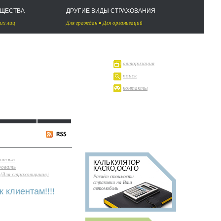
УЩЕСТВА
ДРУГИЕ ВИДЫ СТРАХОВАНИЯ
их лиц
Для граждан
•
Для организаций
авторизация
поиск
контакты
 отзыв
КАЛЬКУЛЯТОР
ровать
КАСКО,ОСАГО
(для страховщиков)
Расчёт стоимости
страховки на Ваш
автомобиль
 клиентам!!!!