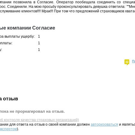
мпании позвонила в Согласие. Оператор пообещала соединить со специа
рос. Соединили. На мою просьбу проконсультировать девушка ответила: ""Мне
обслуживание клиентов!!!! Мрак!!! При том что предложений страховщиков хватает.
ые компании Согласие
ра выплаты ущербу:
1
ыплаты:
1
у:
1
П
а отзыв
пока не прореагировал на отзыв.
жб контроля качества страховых организаций)
ании для ответа на отзыв о своей компании должен
авторизоваться
и являть
 экспертом
).