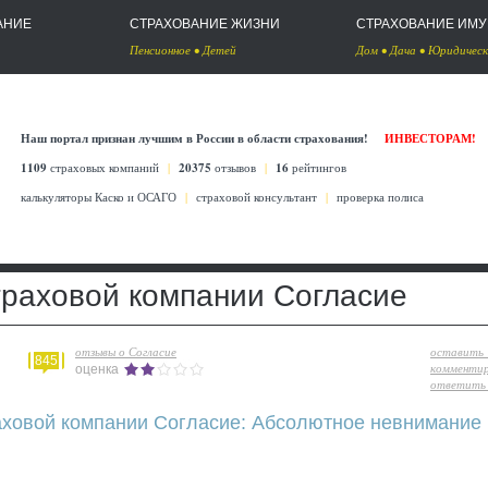
АНИЕ
СТРАХОВАНИЕ ЖИЗНИ
СТРАХОВАНИЕ ИМ
Пенсионное
•
Детей
Дом
•
Дача
•
Юридическ
Наш портал признан лучшим в России в области страхования!
ИНВЕСТОРАМ!
1109
страховых компаний
|
20375
отзывов
|
16
рейтингов
калькуляторы Каско
и
ОСАГО
|
страховой консультант
|
проверка полиса
траховой компании Согласие
отзывы о Согласие
оставить
845
комменти
оценка
ответить 
ховой компании Согласие: Абсолютное невнимание к