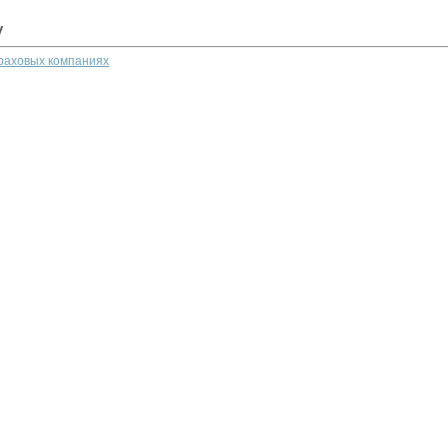
у
траховых компаниях