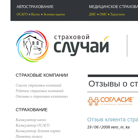
АВТОСТРАХОВАНИЕ
МЕДИЦИНСКОЕ СТРАХОВ
ОСАГО
•
Каско
•
Зеленая карта
ДМС
•
ОМС
•
Туристов
СТРАХОВЫЕ КОМПАНИИ
Отзывы о с
Список страховых компаний
Рейтинг страховых компаний
Отзывы о страховых компаниях
СТРАХОВАНИЕ
Отзыв клиента стра
Калькулятор каско
Калькулятор ОСАГО
19 / 06 / 2008
vero_ni_ka
Калькулятор Зеленая карта
Проверка полиса