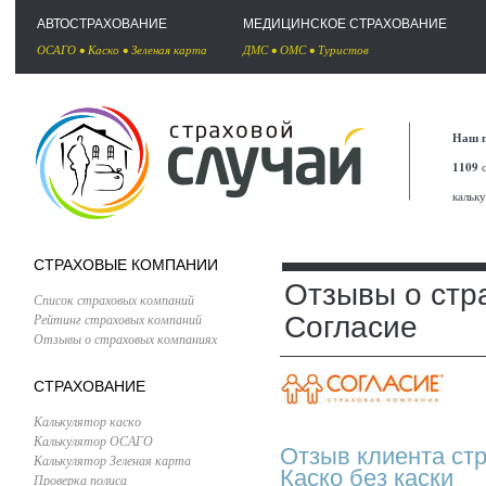
АВТОСТРАХОВАНИЕ
МЕДИЦИНСКОЕ СТРАХОВАНИЕ
ОСАГО
•
Каско
•
Зеленая карта
ДМС
•
ОМС
•
Туристов
Наш п
1109
с
кальк
СТРАХОВЫЕ КОМПАНИИ
Отзывы о стр
Список страховых компаний
Рейтинг страховых компаний
Согласие
Отзывы о страховых компаниях
СТРАХОВАНИЕ
Калькулятор каско
Калькулятор ОСАГО
Отзыв клиента ст
Калькулятор Зеленая карта
Каско без каски
Проверка полиса