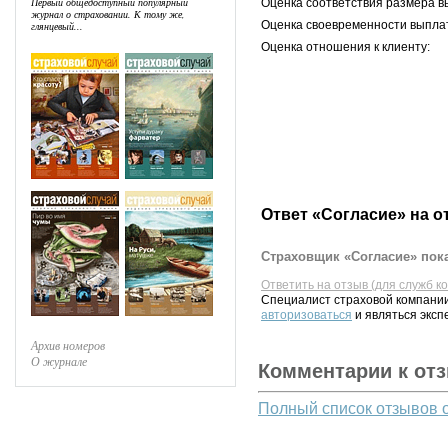
Первый общедоступный популярный
Оценка соответствия размера в
журнал о страховании. К тому же,
Оценка своевременности выпла
глянцевый...
Оценка отношения к клиенту:
Ответ «Согласие» на о
Страховщик «Согласие» пока
Ответить на отзыв (для служб к
Специалист страховой компании
авторизоваться
и являться эксп
Архив номеров
О журнале
Комментарии к от
Полный список отзывов 