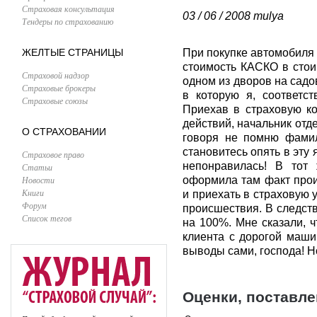
Страховая консультация
03 / 06 / 2008
mulya
Тендеры по страхованию
ЖЕЛТЫЕ СТРАНИЦЫ
При покупке автомобиля 
стоимость КАСКО в стои
Страховой надзор
одном из дворов на садо
Страховые брокеры
в которую я, соответст
Страховые союзы
Приехав в страховую к
действий, начальник отд
О СТРАХОВАНИИ
говоря не помню фамил
становитесь опять в эту
Страховое право
непонравилась! В тот
Статьи
Новости
оформила там факт прои
Книги
и приехать в страховую 
Форум
происшествия. В следств
Список тегов
на 100%. Мне сказали, 
клиента с дорогой маши
выводы сами, господа! Но
Оценки, поставл