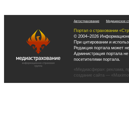
Автострахование
Медицинское с
Портал о страховании «Ст
© 2004–2026 Информационн
При цитировании и использ
Редакция портала может не
Администрация портала не
посетителями портала.
«Медиасфера»:
реклама
,
п
создание сайта
— «Maximov