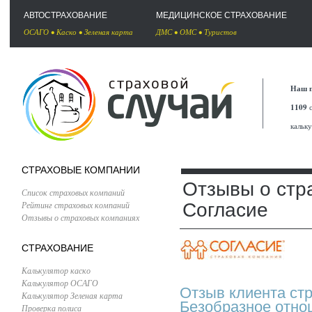
АВТОСТРАХОВАНИЕ
МЕДИЦИНСКОЕ СТРАХОВАНИЕ
ОСАГО
•
Каско
•
Зеленая карта
ДМС
•
ОМС
•
Туристов
Наш п
1109
с
кальк
СТРАХОВЫЕ КОМПАНИИ
Отзывы о стр
Список страховых компаний
Рейтинг страховых компаний
Согласие
Отзывы о страховых компаниях
СТРАХОВАНИЕ
Калькулятор каско
Калькулятор ОСАГО
Отзыв клиента ст
Калькулятор Зеленая карта
Безобразное отно
Проверка полиса