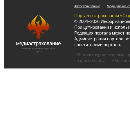
Автострахование
Медицинское с
Портал о страховании «Ст
© 2004–2026 Информационн
При цитировании и использ
Редакция портала может не
Администрация портала не
посетителями портала.
«Медиасфера»:
реклама
,
п
создание сайта
— «Maximov