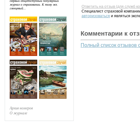
Первый общедоступный популярный
журнал о страховании. К тому же,
Ответить на отзыв (для служб к
глянцевый...
Специалист страховой компании
авторизоваться
и являться эксп
Комментарии к от
Полный список отзывов 
Архив номеров
О журнале