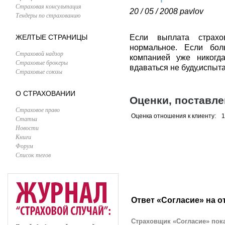
Страховая консультация
20 / 05 / 2008
pavlov
Тендеры по страхованию
ЖЕЛТЫЕ СТРАНИЦЫ
Если выплата страхо
нормальное. Если бол
Страховой надзор
компанией уже никогд
Страховые брокеры
вдаваться не буду,испыта
Страховые союзы
О СТРАХОВАНИИ
Оценки, поставл
Страховое право
Оценка отношения к клиенту:
1
Статьи
Новости
Книги
Форум
Список тегов
Ответ «Согласие» на о
Страховщик «Согласие» пока