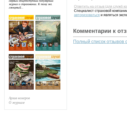
Первый общедоступный популярный
журнал о страховании. К тому же,
Ответить на отзыв (для служб к
глянцевый...
Специалист страховой компании
авторизоваться
и являться эксп
Комментарии к от
Полный список отзывов 
Архив номеров
О журнале