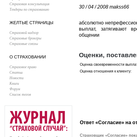
Страховая консультация
30 / 04 / 2008
makss66
Тендеры по страхованию
ЖЕЛТЫЕ СТРАНИЦЫ
абсолютно непрефессион
выплат, затягивают в
Страховой надзор
общении
Страховые брокеры
Страховые союзы
Оценки, поставл
О СТРАХОВАНИИ
Оценка своевременности выпла
Страховое право
Оценка отношения к клиенту:
Статьи
Новости
Книги
Форум
Список тегов
Ответ «Согласие» на о
Страховщик «Согласие» пока