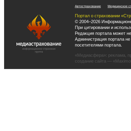
Автострахование
Медицинское с
Портал о страховании «Ст
© 2004–2026 Информационн
При цитировании и использ
Редакция портала может не
Администрация портала не
посетителями портала.
«Медиасфера»:
реклама
,
п
создание сайта
— «Maximov