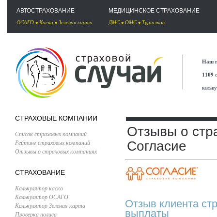
АВТОСТРАХОВАНИЕ
МЕДИЦИНСКОЕ СТРАХОВАНИЕ
ОСАГО
•
Каско
•
Зеленая карта
ДМС
•
ОМС
•
Туристов
Наш п
1109
с
кальк
СТРАХОВЫЕ КОМПАНИИ
Отзывы о стр
Список страховых компаний
Рейтинг страховых компаний
Согласие
Отзывы о страховых компаниях
СТРАХОВАНИЕ
Калькулятор каско
Калькулятор ОСАГО
Отзыв клиента ст
Калькулятор Зеленая карта
выплаты
Проверка полиса