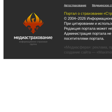
Автострахование
Медицинское с
Портал о страховании «Ст
© 2004–2026 Информационн
При цитировании и использ
Редакция портала может не
Администрация портала не
посетителями портала.
«Медиасфера»:
реклама
,
п
создание сайта
— «Maximov