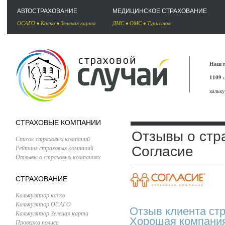
АВТОСТРАХОВАНИЕ
МЕДИЦИНСКОЕ СТРАХОВАНИЕ
ОСАГО
•
Каско
•
Зеленая карта
ДМС
•
ОМС
•
Туристов
Наш п
1109
с
кальк
СТРАХОВЫЕ КОМПАНИИ
Отзывы о стр
Список страховых компаний
Рейтинг страховых компаний
Согласие
Отзывы о страховых компаниях
СТРАХОВАНИЕ
Калькулятор каско
Калькулятор ОСАГО
Отзыв клиента ст
Калькулятор Зеленая карта
Хорошая компани
Проверка полиса