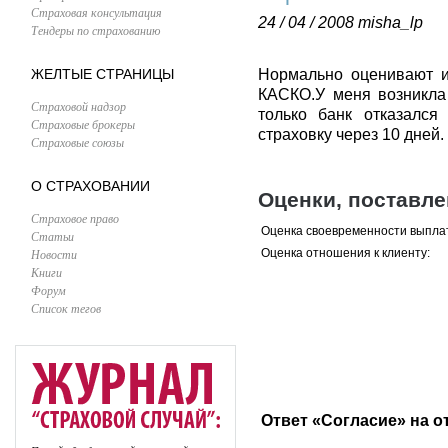
Страховая консультация
24 / 04 / 2008
misha_lp
Тендеры по страхованию
ЖЕЛТЫЕ СТРАНИЦЫ
Нормально оценивают и
КАСКО.У меня возникла 
Страховой надзор
только банк отказалс
Страховые брокеры
страховку через 10 дней.
Страховые союзы
О СТРАХОВАНИИ
Оценки, поставл
Страховое право
Оценка своевременности выпла
Статьи
Новости
Оценка отношения к клиенту:
Книги
Форум
Список тегов
Ответ «Согласие» на о