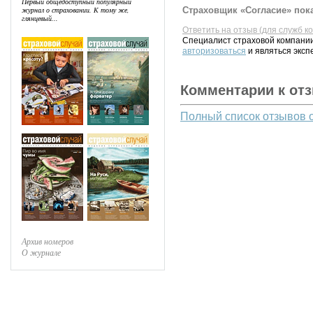
Первый общедоступный популярный
Страховщик «Согласие» пока
журнал о страховании. К тому же,
глянцевый...
Ответить на отзыв (для служб к
Специалист страховой компании
авторизоваться
и являться эксп
Комментарии к от
Полный список отзывов 
Архив номеров
О журнале