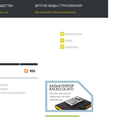
УЩЕСТВА
ДРУГИЕ ВИДЫ СТРАХОВАНИЯ
их лиц
Для граждан
•
Для организаций
авторизация
поиск
контакты
 отзыв
КАЛЬКУЛЯТОР
ровать
КАСКО,ОСАГО
(для страховщиков)
Расчёт стоимости
страховки на Ваш
автомобиль