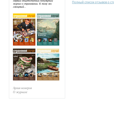
Первый общедоступный популярный
Полный список отзывов о с
журнал о страховании. К тому же,
глянцевый...
Архив номеров
О журнале