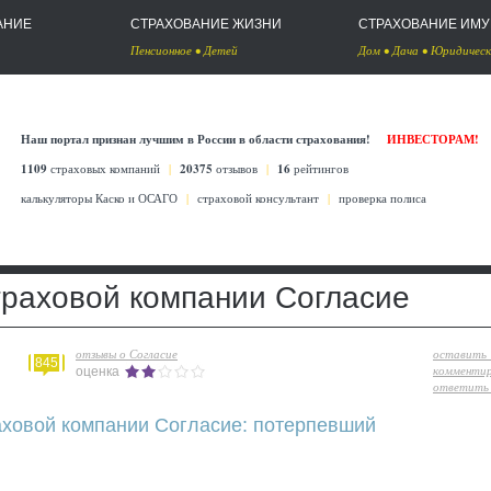
АНИЕ
СТРАХОВАНИЕ ЖИЗНИ
СТРАХОВАНИЕ ИМ
Пенсионное
•
Детей
Дом
•
Дача
•
Юридическ
Наш портал признан лучшим в России в области страхования!
ИНВЕСТОРАМ!
1109
страховых компаний
|
20375
отзывов
|
16
рейтингов
калькуляторы Каско
и
ОСАГО
|
страховой консультант
|
проверка полиса
траховой компании Согласие
отзывы о Согласие
оставить
845
комменти
оценка
ответить 
аховой компании Согласие: потерпевший