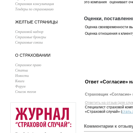
это компания оценивает оче
Страховая консультация
Тендеры по страхованию
Оценки, поставленн
ЖЕЛТЫЕ СТРАНИЦЫ
Оценка своевременности в
Страховой надзор
Оценка отношения к клиент
Страховые брокеры
Страховые союзы
О СТРАХОВАНИИ
Страховое право
Статьи
Новости
Книги
Ответ «Согласие» н
Форум
Список тегов
Страховщик «Согласие» 
Ответить на отзыв (для слу
Специалист страховой комп
«Страховой случай» (
стать
Комментарии к отзыв