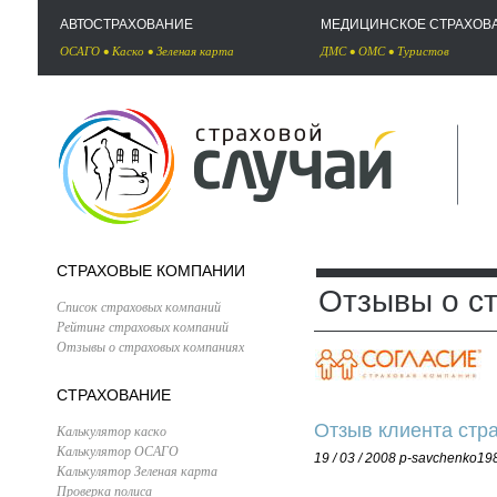
АВТОСТРАХОВАНИЕ
МЕДИЦИНСКОЕ СТРАХОВ
ОСАГО
•
Каско
•
Зеленая карта
ДМС
•
ОМС
•
Туристов
СТРАХОВЫЕ КОМПАНИИ
Отзывы о с
Список страховых компаний
Рейтинг страховых компаний
Отзывы о страховых компаниях
СТРАХОВАНИЕ
Отзыв клиента стр
Калькулятор каско
Калькулятор ОСАГО
19 / 03 / 2008
p-savchenko19
Калькулятор Зеленая карта
Проверка полиса