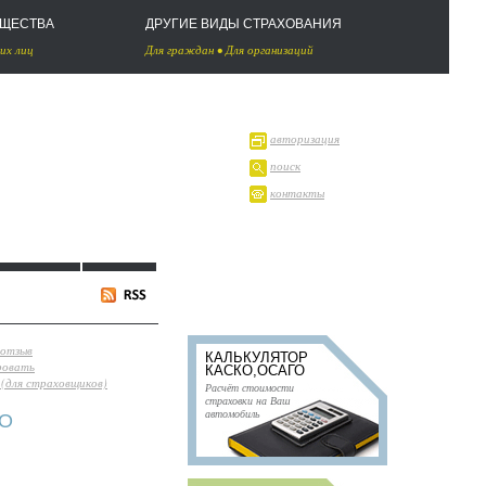
УЩЕСТВА
ДРУГИЕ ВИДЫ СТРАХОВАНИЯ
их лиц
Для граждан
•
Для организаций
авторизация
поиск
контакты
 отзыв
КАЛЬКУЛЯТОР
ровать
КАСКО,ОСАГО
(для страховщиков)
Расчёт стоимости
страховки на Ваш
автомобиль
КО