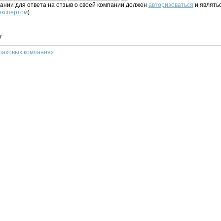
ании для ответа на отзыв о своей компании должен
авторизоваться
и являть
 экспертом
).
у
траховых компаниях