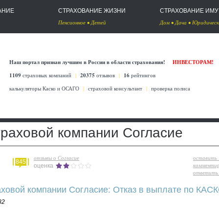
АНИЕ
СТРАХОВАНИЕ ЖИЗНИ
СТРАХОВАНИЕ ИМ
Пенсионное
•
Детей
Дом
•
Дача
•
Юридическ
Наш портал признан лучшим в России в области страхования!
ИНВЕСТОРАМ!
1109
страховых компаний
|
20375
отзывов
|
16
рейтингов
калькуляторы Каско
и
ОСАГО
|
страховой консультант
|
проверка полиса
траховой компании Согласие
отзывы о Согласие
оставить
845
комменти
оценка
ответить 
аховой компании Согласие: Отказ в выплате по КАС
82