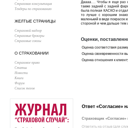
Даааа…. Чтобы я еще раз с
Страховая консультация
также задний с задней фаро
Тендеры по страхованию
была полная КАСКО и отдал 
то лучше с хорошим знако
маленький в виде покрасок 
ЖЕЛТЫЕ СТРАНИЦЫ
стороной и чем дальше тем 
Страховой надзор
Страховые брокеры
Оценки, поставленн
Страховые союзы
Оценка соответствия разме
О СТРАХОВАНИИ
Оценка своевременности в
Оценка отношения к клиент
Страховое право
Статьи
Новости
Книги
Форум
Список тегов
Ответ «Согласие» н
Страховщик «Согласие» 
Ответить на отзыв (для слу