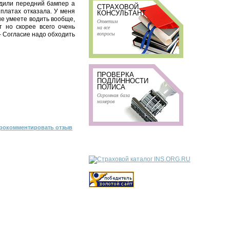
едили передний бампер а
СТРАХОВОЙ
ыплатах отказала. У меня
КОНСУЛЬТАНТ
не умеете водить вообще,
Ответим
 но скорее всего очень
на все
вопросы
– Согласие надо обходить
ПРОВЕРКА
ПОДЛИННОСТИ
ПОЛИСА
Огромная база
номеров
рокомментировать отзыв