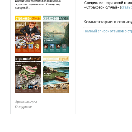
Первый общедоступный популярный
Специалист страховой комп
журнал о страховании. К тому же,
«Страховой случай» (
стать
глянцевый...
Комментарии к отзыв
Полный список отзывов о с
Архив номеров
О журнале