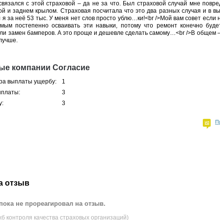
вязался с этой страховой – да не за что. Был страховой случай мне повр
й и заднем крылом. Страховая посчитала что это два разных случая и в в
я за неё 53 тыс. У меня нет слов просто ублю…ки!<br />Мой вам совет если 
мым постепенно осваивать эти навыки, потому что ремонт конечно будет
или замен бамперов. А это проще и дешевле сделать самому…<br />В общем 
лучше.
ые компании Согласие
ра выплаты ущербу:
1
ыплаты:
3
у:
3
П
а отзыв
пока не прореагировал на отзыв.
жб контроля качества страховых организаций)