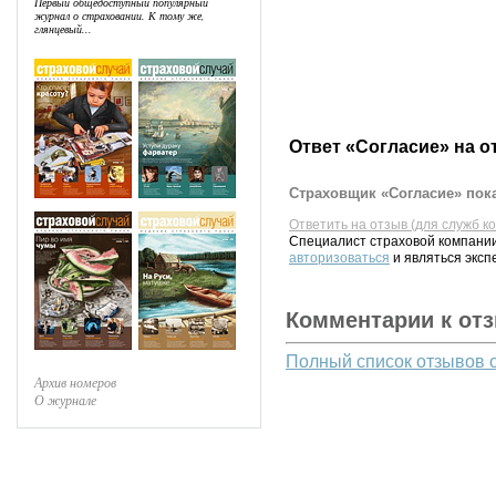
Первый общедоступный популярный
журнал о страховании. К тому же,
глянцевый...
Ответ «Согласие» на о
Страховщик «Согласие» пока
Ответить на отзыв (для служб к
Специалист страховой компании
авторизоваться
и являться эксп
Комментарии к от
Полный список отзывов 
Архив номеров
О журнале