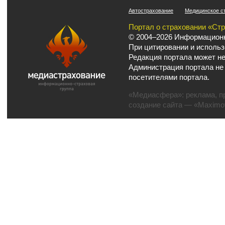
Автострахование
Медицинское с
Портал о страховании «Ст
© 2004–2026 Информационн
При цитировании и использ
Редакция портала может не
Администрация портала не
посетителями портала.
«Медиасфера»:
реклама
,
п
создание сайта
— «Maximov