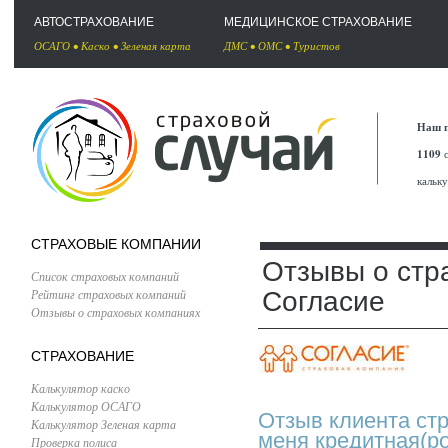
АВТОСТРАХОВАНИЕ
МЕДИЦИНСКОЕ СТРАХОВАНИЕ
ОСАГО
•
Каско
•
Зеленая карта
ДМС
•
ОМС
•
Туристов
Наш п
1109
с
кальк
СТРАХОВЫЕ КОМПАНИИ
Отзывы о стр
Список страховых компаний
Рейтинг страховых компаний
Согласие
Отзывы о страховых компаниях
СТРАХОВАНИЕ
Калькулятор каско
Калькулятор ОСАГО
Отзыв клиента стр
Калькулятор Зеленая карта
меня кредитная(ро
Проверка полиса