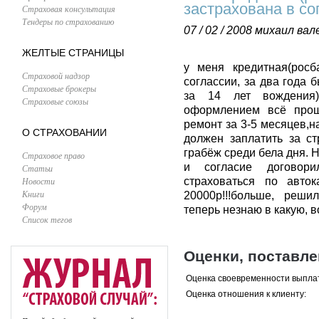
застрахована в со
Страховая консультация
Тендеры по страхованию
07 / 02 / 2008
михаил вал
ЖЕЛТЫЕ СТРАНИЦЫ
у меня кредитная(росб
Страховой надзор
соглассии, за два года
Страховые брокеры
за 14 лет вождения)
Страховые союзы
оформлением всё прош
ремонт за 3-5 месяцев,н
О СТРАХОВАНИИ
должен заплатить за ст
грабёж среди бела дня. 
Страховое право
и согласие договор
Статьи
Новости
страховаться по авто
Книги
20000р!!!больше, решил
Форум
теперь незнаю в какую, в
Список тегов
Оценки, поставл
Оценка своевременности выпла
Оценка отношения к клиенту: