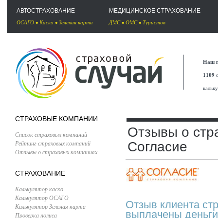
АВТОСТРАХОВАНИЕ
МЕДИЦИНСКОЕ СТРАХОВАНИЕ
ОСАГО
•
Каско
•
Зеленая карта
ДМС
•
ОМС
•
Туристов
Наш п
1109
с
кальк
СТРАХОВЫЕ КОМПАНИИ
Отзывы о стр
Список страховых компаний
Рейтинг страховых компаний
Согласие
Отзывы о страховых компаниях
СТРАХОВАНИЕ
Калькулятор каско
Калькулятор ОСАГО
Отзыв клиента ст
Калькулятор Зеленая карта
выплачены деньг
Проверка полиса