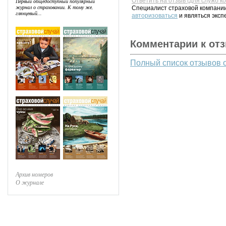
Ответить на отзыв (для служб к
Первый общедоступный популярный
журнал о страховании. К тому же,
Специалист страховой компании
глянцевый...
авторизоваться
и являться эксп
Комментарии к от
Полный список отзывов 
Архив номеров
О журнале