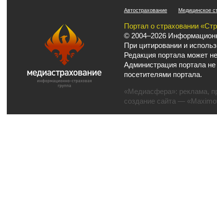
Автострахование
Медицинское с
Портал о страховании «Ст
© 2004–2026 Информационн
При цитировании и использ
Редакция портала может не
Администрация портала не
посетителями портала.
«Медиасфера»:
реклама
,
п
создание сайта
— «Maximov