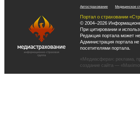
Автострахование
Медицинское с
Портал о страховании «Ст
© 2004–2026 Информационн
При цитировании и использ
Редакция портала может не
Администрация портала не
посетителями портала.
«Медиасфера»:
реклама
,
п
создание сайта
— «Maximov