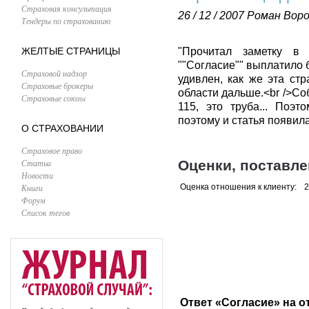
Страховая консультация
26 / 12 / 2007
Роман Воро
Тендеры по страхованию
ЖЕЛТЫЕ СТРАНИЦЫ
"Прочитал заметку в г
""Согласие"" выплатило 
Страховой надзор
удивлен, как же эта ст
Страховые брокеры
области дальше.<br />Со
Страховые союзы
115, это труба... Поэ
поэтому и статья появила
О СТРАХОВАНИИ
Страховое право
Статьи
Оценки, поставл
Новости
Книги
Оценка отношения к клиенту:
2
Форум
Список тегов
Ответ «Согласие» на о