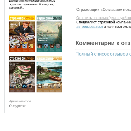
Первый общедоступный популярный
журнал о страховании. К тому же,
глянцевый...
Страховщик «Согласие» пока
Ответить на отзыв (для служб к
Специалист страховой компании
авторизоваться
и являться эксп
Комментарии к от
Полный список отзывов 
Архив номеров
О журнале