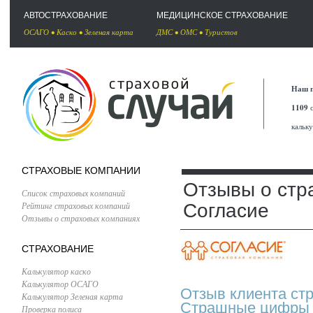
АВТОСТРАХОВАНИЕ
МЕДИЦИНСКОЕ СТРАХОВАНИЕ
ОСАГО
•
Каско
•
Зеленая карта
ДМС
•
ОМС
•
Туристов
Наш п
1109
с
кальк
СТРАХОВЫЕ КОМПАНИИ
Отзывы о стр
Список страховых компаний
Рейтинг страховых компаний
Согласие
Отзывы о страховых компаниях
СТРАХОВАНИЕ
Калькулятор каско
Калькулятор ОСАГО
Отзыв клиента ст
Калькулятор Зеленая карта
Страшные цифры 
Проверка полиса