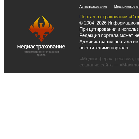
Автострахование
Медицинское с
Портал о страховании «Ст
© 2004–2026 Информационн
При цитировании и использ
Редакция портала может не
Администрация портала не
посетителями портала.
«Медиасфера»:
реклама
,
п
создание сайта
— «Maximov