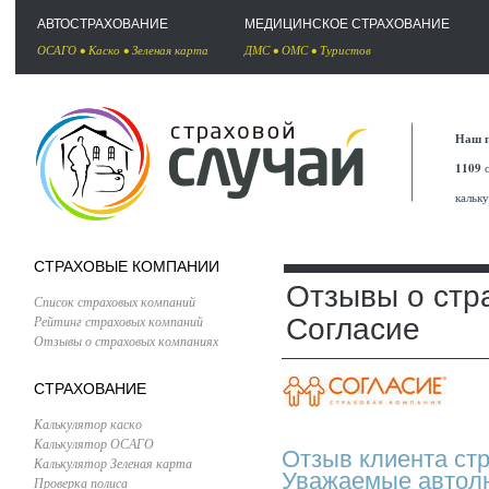
АВТОСТРАХОВАНИЕ
МЕДИЦИНСКОЕ СТРАХОВАНИЕ
ОСАГО
•
Каско
•
Зеленая карта
ДМС
•
ОМС
•
Туристов
Наш п
1109
с
кальк
СТРАХОВЫЕ КОМПАНИИ
Отзывы о стр
Список страховых компаний
Рейтинг страховых компаний
Согласие
Отзывы о страховых компаниях
СТРАХОВАНИЕ
Калькулятор каско
Калькулятор ОСАГО
Отзыв клиента ст
Калькулятор Зеленая карта
Уважаемые автолю
Проверка полиса