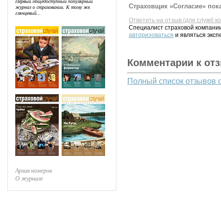
Первый общедоступный популярный
Страховщик «Согласие» пока
журнал о страховании. К тому же,
глянцевый...
Ответить на отзыв (для служб к
Специалист страховой компании
авторизоваться
и являться эксп
Комментарии к от
Полный список отзывов 
Архив номеров
О журнале