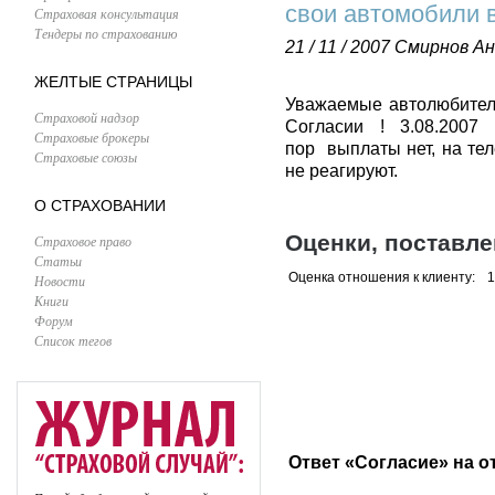
свои автомобили в
Страховая консультация
Тендеры по страхованию
21 / 11 / 2007
Смирнов Ан
ЖЕЛТЫЕ СТРАНИЦЫ
Уважаемые автолюбители
Страховой надзор
Согласии ! 3.08.2007
Страховые брокеры
пор выплаты нет, на те
Страховые союзы
не реагируют.
О СТРАХОВАНИИ
Оценки, поставл
Страховое право
Статьи
Оценка отношения к клиенту:
1
Новости
Книги
Форум
Список тегов
Ответ «Согласие» на о