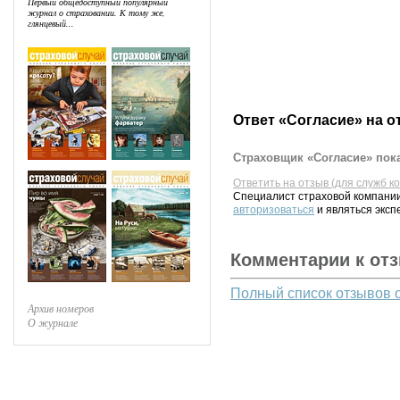
Первый общедоступный популярный
журнал о страховании. К тому же,
глянцевый...
Ответ «Согласие» на о
Страховщик «Согласие» пока
Ответить на отзыв (для служб к
Специалист страховой компании
авторизоваться
и являться эксп
Комментарии к от
Полный список отзывов 
Архив номеров
О журнале