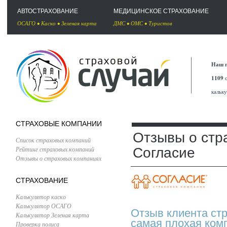
АВТОСТРАХОВАНИЕ
МЕДИЦИНСКОЕ СТРАХОВАНИЕ
ОСАГО
•
Каско
•
Зеленая карта
ДМС
•
ОМС
•
Туристов
Наш п
1109
с
кальк
СТРАХОВЫЕ КОМПАНИИ
Отзывы о стр
Список страховых компаний
Рейтинг страховых компаний
Согласие
Отзывы о страховых компаниях
СТРАХОВАНИЕ
Калькулятор каско
Калькулятор ОСАГО
Отзыв клиента ст
Калькулятор Зеленая карта
самая плохая комп
Проверка полиса