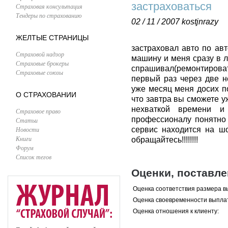
застраховаться
Страховая консультация
Тендеры по страхованию
02 / 11 / 2007
kostjnrazy
ЖЕЛТЫЕ СТРАНИЦЫ
застраховал авто по ав
Страховой надзор
машину и меня сразу в 
Страховые брокеры
спрашивал(ремонтироват
Страховые союзы
первый раз через две н
уже месяц меня досих п
О СТРАХОВАНИИ
что завтра вы сможете у
нехваткой времени и 
Страховое право
профессионалу понятно 
Статьи
Новости
сервис находится на шо
Книги
обращайтесь!!!!!!!!
Форум
Список тегов
Оценки, поставл
Оценка соответствия размера в
Оценка своевременности выпла
Оценка отношения к клиенту: