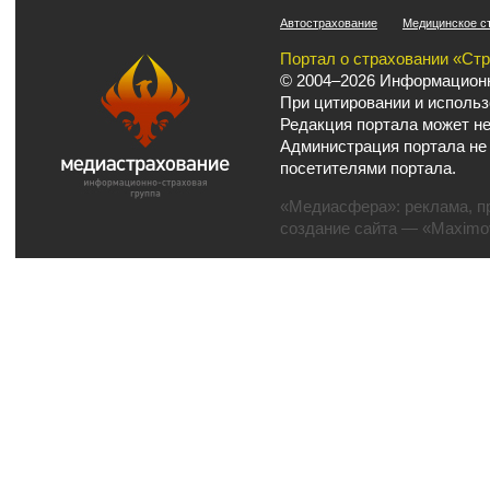
Автострахование
Медицинское с
Портал о страховании «Ст
© 2004–2026 Информационн
При цитировании и использ
Редакция портала может не
Администрация портала не
посетителями портала.
«Медиасфера»:
реклама
,
п
создание сайта
— «Maximov