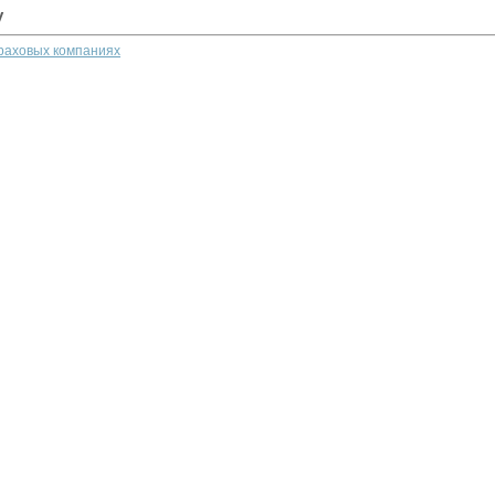
у
траховых компаниях