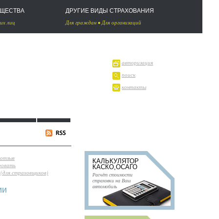
УЩЕСТВА
ДРУГИЕ ВИДЫ СТРАХОВАНИЯ
их лиц
Для граждан
•
Для организаций
авторизация
поиск
контакты
 отзыв
КАЛЬКУЛЯТОР
ровать
КАСКО,ОСАГО
(для страховщиков)
Расчёт стоимости
страховки на Ваш
автомобиль
ии