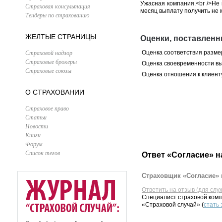
Ужасная компания.<br />Не 
Страховая консультация
месяц выплату получить не 
Тендеры по страхованию
ЖЕЛТЫЕ СТРАНИЦЫ
Оценки, поставленн
Страховой надзор
Оценка соответствия разме
Страховые брокеры
Оценка своевременности в
Страховые союзы
Оценка отношения к клиент
О СТРАХОВАНИИ
Страховое право
Статьи
Новости
Книги
Форум
Список тегов
Ответ «Согласие» н
Страховщик «Согласие» 
Ответить на отзыв (для слу
Специалист страховой комп
«Страховой случай» (
стать