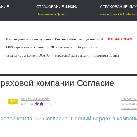
АНИЕ
СТРАХОВАНИЕ ЖИЗНИ
СТРАХОВАНИЕ ИМ
Пенсионное
•
Детей
Дом
•
Дача
•
Юридическ
Наш портал признан лучшим в России в области страхования!
ИНВЕСТОРАМ!
1109
страховых компаний
|
20375
отзывов
|
16
рейтингов
калькуляторы Каско
и
ОСАГО
|
страховой консультант
|
проверка полиса
траховой компании Согласие
отзывы о Согласие
оставить
845
комменти
оценка
ответить 
аховой компании Согласие: Полный бардак в компан