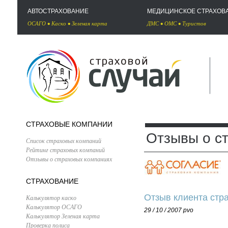
АВТОСТРАХОВАНИЕ
МЕДИЦИНСКОЕ СТРАХОВ
ОСАГО
•
Каско
•
Зеленая карта
ДМС
•
ОМС
•
Туристов
СТРАХОВЫЕ КОМПАНИИ
Отзывы о с
Список страховых компаний
Рейтинг страховых компаний
Отзывы о страховых компаниях
СТРАХОВАНИЕ
Отзыв клиента стр
Калькулятор каско
Калькулятор ОСАГО
29 / 10 / 2007
pvo
Калькулятор Зеленая карта
Проверка полиса