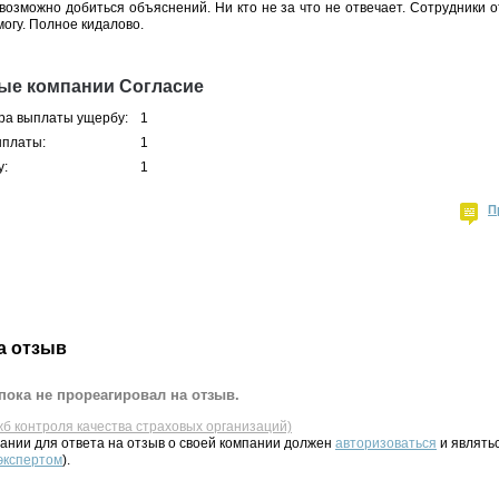
возможно добиться объяснений. Ни кто не за что не отвечает. Сотрудники 
могу. Полное кидалово.
ые компании Согласие
ра выплаты ущербу:
1
ыплаты:
1
у:
1
П
а отзыв
пока не прореагировал на отзыв.
жб контроля качества страховых организаций)
ании для ответа на отзыв о своей компании должен
авторизоваться
и являть
 экспертом
).