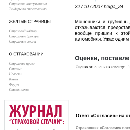
Страховая консультация
22 / 10 / 2007
helga_34
Тендеры по страхованию
ЖЕЛТЫЕ СТРАНИЦЫ
Мошенники и грубияны
отказываются предостав
Страховой надзор
вообще пришли к этой 
Страховые брокеры
автомобиля. Ужас одним
Страховые союзы
О СТРАХОВАНИИ
Оценки, поставл
Страховое право
Оценка отношения к клиенту:
1
Статьи
Новости
Книги
Форум
Список тегов
Ответ «Согласие» на о
Страховщик «Согласие» пока