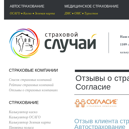
АВТОСТРАХОВАНИЕ
МЕДИЦИНСКОЕ СТРАХОВАНИЕ
ОСАГО
•
Каско
•
Зеленая карта
ДМС
•
ОМС
•
Туристов
Наш п
1109
с
кальк
СТРАХОВЫЕ КОМПАНИИ
Отзывы о стр
Список страховых компаний
Рейтинг страховых компаний
Согласие
Отзывы о страховых компаниях
СТРАХОВАНИЕ
Калькулятор каско
Калькулятор ОСАГО
Отзыв клиента ст
Калькулятор Зеленая карта
Автострахование
Проверка полиса