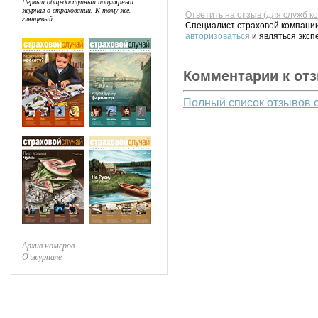
Первый общедоступный популярный
журнал о страховании. К тому же,
Ответить на отзыв (для служб к
глянцевый...
Специалист страховой компании
авторизоваться
и являться эксп
Комментарии к от
Полный список отзывов 
Архив номеров
О журнале