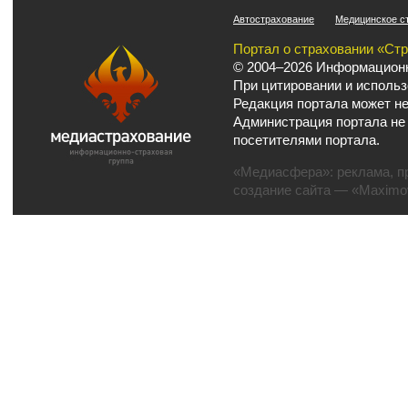
Автострахование
Медицинское с
Портал о страховании «Ст
© 2004–2026 Информационн
При цитировании и использ
Редакция портала может не
Администрация портала не
посетителями портала.
«Медиасфера»:
реклама
,
п
создание сайта
— «Maximov