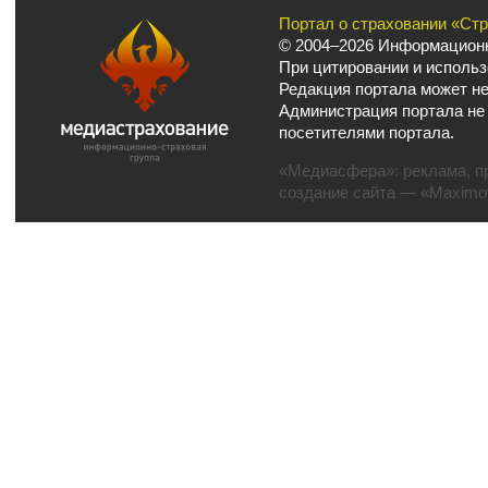
Портал о страховании «Ст
© 2004–2026 Информационн
При цитировании и использ
Редакция портала может не
Администрация портала не
посетителями портала.
«Медиасфера»:
реклама
,
п
создание сайта
— «Maximov