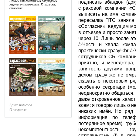
Первый общедоступный популярный
подписать абандон (до
журнал о страховании. К тому же,
страховой компании «С
глянцевый...
выписать на имя компан
пересылка ПТС заняла 
«Согласия», ведущим моё
в отъезде и просто зан
через 10. Лишь после эт
/>Честь и хвала комп
практически сразу!<br /
сотрудников СБ компан
приятно, и менеджера,
занятость другими воп
делом сразу же не омра
сказать о некоторых р
особенно секретари (м
неоднократно общаться,
даже откровенное хамств
Архив номеров
всем: я говорю лишь о н
О журнале
никаких имён. Но ряд
информация по телеф
потерянное время), груб
некомпетентность, 
сотрудниками (!) в при