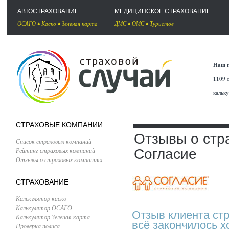
АВТОСТРАХОВАНИЕ
МЕДИЦИНСКОЕ СТРАХОВАНИЕ
ОСАГО
•
Каско
•
Зеленая карта
ДМС
•
ОМС
•
Туристов
Наш п
1109
с
кальк
СТРАХОВЫЕ КОМПАНИИ
Отзывы о стр
Список страховых компаний
Рейтинг страховых компаний
Согласие
Отзывы о страховых компаниях
СТРАХОВАНИЕ
Калькулятор каско
Калькулятор ОСАГО
Отзыв клиента стр
Калькулятор Зеленая карта
всё закончилось 
Проверка полиса