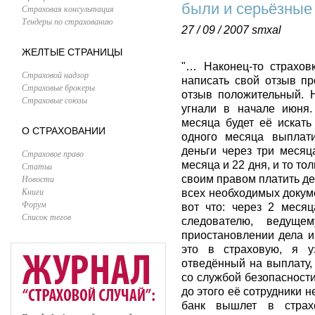
были и серьёзные
Страховая консультация
Тендеры по страхованию
27 / 09 / 2007
smxal
ЖЕЛТЫЕ СТРАНИЦЫ
"… Наконец-то страхов
Страховой надзор
написать свой отзыв пр
Страховые брокеры
отзыв положительный. 
Страховые союзы
угнали в начале июня.
месяца будет её искать
О СТРАХОВАНИИ
одного месяца выплати
деньги через три месяц
Страховое право
месяца и 22 дня, и то то
Статьи
Новости
своим правом платить де
Книги
всех необходимых докуме
Форум
вот что: через 2 меся
Список тегов
следователю, ведуще
приостановлении дела и
это в страховую, я у
отведённый на выплату,
со службой безопасност
до этого её сотрудники н
банк вышлет в стра