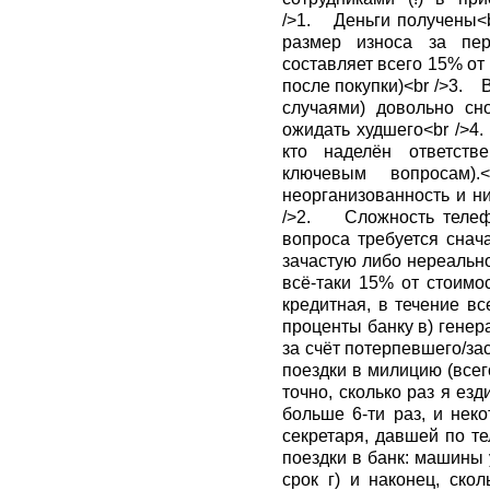
/>1. Деньги получены<b
размер износа за пер
составляет всего 15% от
после покупки)<br />3.
случаями) довольно с
ожидать худшего<br />4
кто наделён ответств
ключевым вопросам
неорганизованность и н
/>2. Сложность телефо
вопроса требуется снач
зачастую либо нереально
всё-таки 15% от стоимо
кредитная, в течение в
проценты банку в) гене
за счёт потерпевшего/за
поездки в милицию (всег
точно, сколько раз я ез
больше 6-ти раз, и нек
секретаря, давшей по 
поездки в банк: машины 
срок г) и наконец, ско