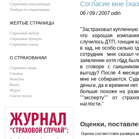
Согласие мне ска
Страховая консультация
Тендеры по страхованию
06 / 09 / 2007
odin
ЖЕЛТЫЕ СТРАНИЦЫ
"Застраховал купленную
Страховой надзор
что хорошая компания
Страховые брокеры
случилось ДТП, гонщик к
Страховые союзы
в зад, не особо сильно 
сотрудник мне сказал ч
О СТРАХОВАНИИ
заявлении хотя гбдд был
в сговоре с гаишником
Страховое право
выгоду? После 4 месяце
Статьи
Новости
мне не собираются. Суд
Книги
деньги, да и времени нет.
Форум
больше похоже на разво
Список тегов
""эксперту"" от стра
наглости."
Оценки, поставл
Оценка соответствия размера в