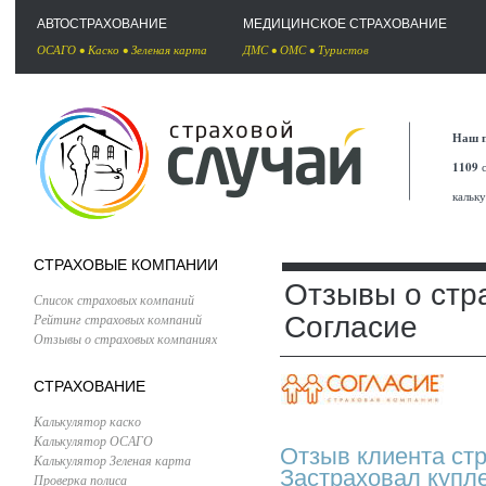
АВТОСТРАХОВАНИЕ
МЕДИЦИНСКОЕ СТРАХОВАНИЕ
ОСАГО
•
Каско
•
Зеленая карта
ДМС
•
ОМС
•
Туристов
Наш п
1109
с
кальк
СТРАХОВЫЕ КОМПАНИИ
Отзывы о стр
Список страховых компаний
Рейтинг страховых компаний
Согласие
Отзывы о страховых компаниях
СТРАХОВАНИЕ
Калькулятор каско
Калькулятор ОСАГО
Отзыв клиента ст
Калькулятор Зеленая карта
Застраховал купл
Проверка полиса