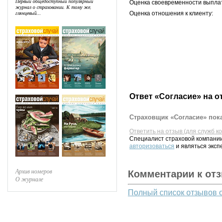
Первый общедоступный популярный
Оценка своевременности выпла
журнал о страховании. К тому же,
глянцевый...
Оценка отношения к клиенту:
Ответ «Согласие» на о
Страховщик «Согласие» пока
Ответить на отзыв (для служб к
Специалист страховой компании
авторизоваться
и являться эксп
Архив номеров
Комментарии к от
О журнале
Полный список отзывов 