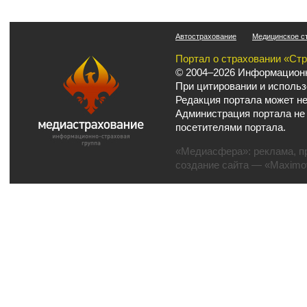
Автострахование
Медицинское с
Портал о страховании «Ст
© 2004–2026 Информационн
При цитировании и использ
Редакция портала может не
Администрация портала не
посетителями портала.
«Медиасфера»:
реклама
,
п
создание сайта
— «Maximov