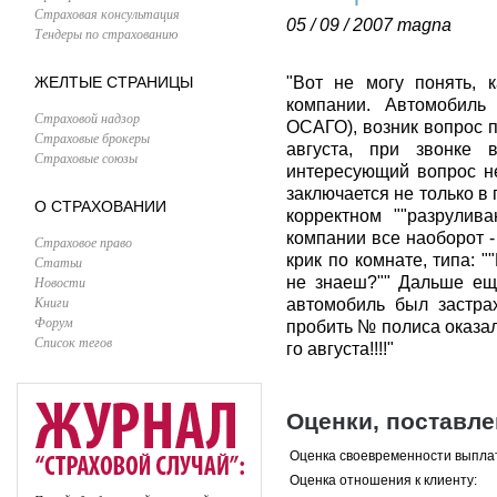
Страховая консультация
05 / 09 / 2007
magna
Тендеры по страхованию
ЖЕЛТЫЕ СТРАНИЦЫ
"Вот не могу понять, 
компании. Автомобиль
Страховой надзор
ОСАГО), возник вопрос 
Страховые брокеры
августа, при звонке 
Страховые союзы
интересующий вопрос не
заключается не только в
О СТРАХОВАНИИ
корректном ""разрулив
компании все наоборот - 
Страховое право
крик по комнате, типа: 
Статьи
Новости
не знаеш?"" Дальше ещ
Книги
автомобиль был застрах
Форум
пробить № полиса оказалос
Список тегов
го августа!!!!"
Оценки, поставл
Оценка своевременности выпла
Оценка отношения к клиенту: