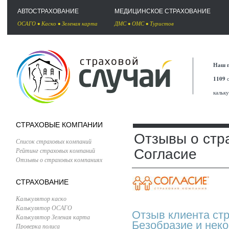
АВТОСТРАХОВАНИЕ
МЕДИЦИНСКОЕ СТРАХОВАНИЕ
ОСАГО
•
Каско
•
Зеленая карта
ДМС
•
ОМС
•
Туристов
Наш п
1109
с
кальк
СТРАХОВЫЕ КОМПАНИИ
Отзывы о стр
Список страховых компаний
Рейтинг страховых компаний
Согласие
Отзывы о страховых компаниях
СТРАХОВАНИЕ
Калькулятор каско
Калькулятор ОСАГО
Отзыв клиента ст
Калькулятор Зеленая карта
Безобразие и нек
Проверка полиса