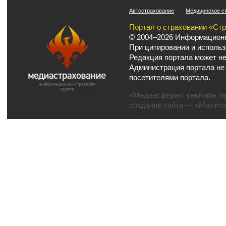
Автострахование
Медицинское с
Портал о страховании «Ст
© 2004–2026 Информационн
При цитировании и использ
Редакция портала может не
Администрация портала не
посетителями портала.
«Медиасфера»:
реклама
,
п
создание сайта
— «Maximov