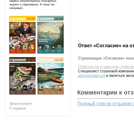
Первый общедоступный популярный
журнал о страховании. К тому же,
глянцевый...
Ответ «Согласие» на о
Страховщик «Согласие» пока
Ответить на отзыв (для служб к
Специалист страховой компании
авторизоваться
и являться эксп
Комментарии к от
Архив номеров
Полный список отзывов 
О журнале