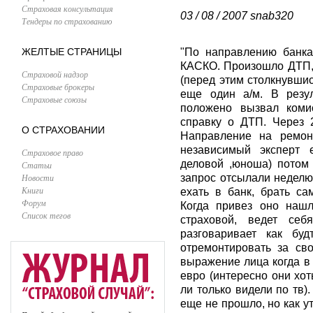
Страховая консультация
03 / 08 / 2007
snab320
Тендеры по страхованию
ЖЕЛТЫЕ СТРАНИЦЫ
"По направлению банка
КАСКО. Произошло ДТП, 
Страховой надзор
(перед этим столкнувши
Страховые брокеры
еще один а/м. В резул
Страховые союзы
положено вызвал комис
справку о ДТП. Через 
О СТРАХОВАНИИ
Направление на ремонт
независимый эксперт 
Страховое право
деловой ,юноша) потом 1
Статьи
Новости
запрос отсылали неделю
Книги
ехать в банк, брать са
Форум
Когда привез оно нашл
Список тегов
страховой, ведет себ
разговаривает как бу
отремонтировать за сво
выражение лица когда в 
евро (интересно они хот
ли только видели по тв)
еще не прошло, но как у