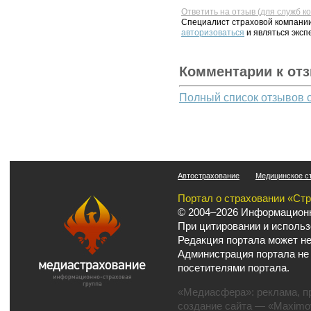
Ответить на отзыв (для служб к
Специалист страховой компании
авторизоваться
и являться эксп
Комментарии к от
Полный список отзывов 
Автострахование
Медицинское с
Портал о страховании «Ст
© 2004–2026 Информационн
При цитировании и использ
Редакция портала может не
Администрация портала не
посетителями портала.
«Медиасфера»:
реклама
,
п
создание сайта
— «Maximov