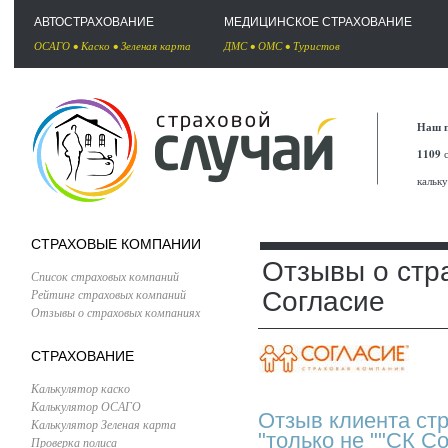
АВТОСТРАХОВАНИЕ
МЕДИЦИНСКОЕ СТРАХОВАНИЕ
ОСАГО
•
Каско
•
Зеленая карта
ДМС
•
ОМС
•
Туристов
Наш п
1109
с
кальк
СТРАХОВЫЕ КОМПАНИИ
Отзывы о стр
Список страховых компаний
Рейтинг страховых компаний
Согласие
Отзывы о страховых компаниях
СТРАХОВАНИЕ
Калькулятор каско
Калькулятор ОСАГО
Отзыв клиента ст
Калькулятор Зеленая карта
"только не ""СК Со
Проверка полиса