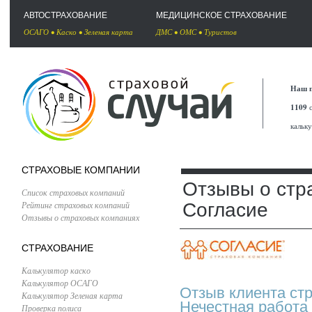
АВТОСТРАХОВАНИЕ
МЕДИЦИНСКОЕ СТРАХОВАНИЕ
ОСАГО
•
Каско
•
Зеленая карта
ДМС
•
ОМС
•
Туристов
Наш п
1109
с
кальк
СТРАХОВЫЕ КОМПАНИИ
Отзывы о стр
Список страховых компаний
Рейтинг страховых компаний
Согласие
Отзывы о страховых компаниях
СТРАХОВАНИЕ
Калькулятор каско
Калькулятор ОСАГО
Отзыв клиента ст
Калькулятор Зеленая карта
Нечестная работа
Проверка полиса