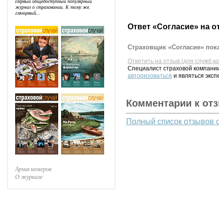
Первый общедоступный популярный
журнал о страховании. К тому же,
глянцевый...
Ответ «Согласие» на о
Страховщик «Согласие» пока
Ответить на отзыв (для служб к
Специалист страховой компании
авторизоваться
и являться эксп
Комментарии к от
Полный список отзывов 
Архив номеров
О журнале