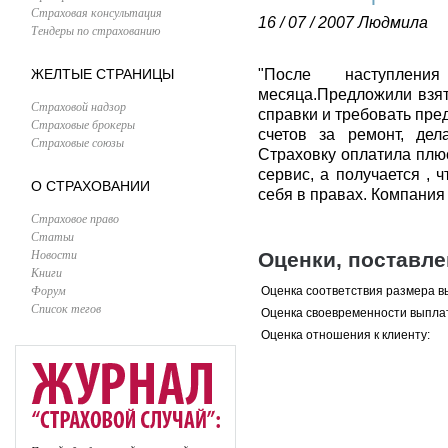
Страховая консультация
16 / 07 / 2007
Людмила
Тендеры по страхованию
ЖЕЛТЫЕ СТРАНИЦЫ
"После наступлен
месяца.Предложили взят
Страховой надзор
справки и требовать пре
Страховые брокеры
счетов за ремонт, дел
Страховые союзы
Страховку оплатила плю
сервис, а получается , 
О СТРАХОВАНИИ
себя в правах. Компани
Страховое право
Статьи
Новости
Оценки, поставл
Книги
Форум
Оценка соответствия размера в
Список тегов
Оценка своевременности выпла
Оценка отношения к клиенту: