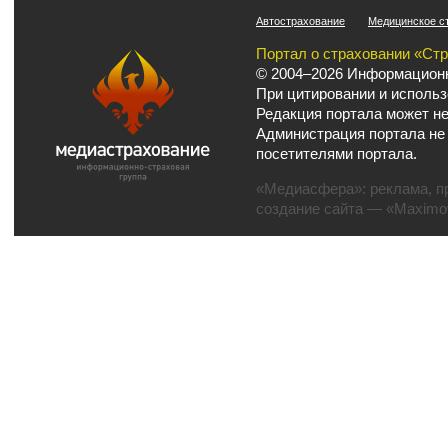
Автострахование
Медицинское с
Портал о страховании «Ст
© 2004–2026 Информационн
При цитировании и использ
Редакция портала может не
Администрация портала не
посетителями портала.
«Медиасфера»:
реклама
,
п
создание сайта
— «Maximov